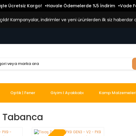
işte Ücretsiz Kargo!
Havale Ödemelerde %5 İndirim
Vade Fa
ldı! Kampanyalar, indirimler ve yeni ürünlerden ilk siz haberdar o
Optik | Fener
Giyim I Ayakkabı
Kamp Malzemeler
9 Tabanca