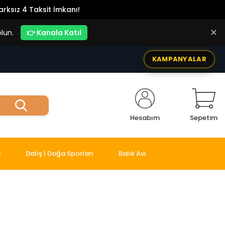
rksız 4 Taksit İmkanı!
✕
lun.
👉 Kanala Katıl
KAMPANYALAR
Hesabım
Sepetim
i
Dalış | Doğa Sporları
Balık Avı