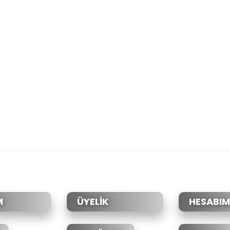
M
ÜYELİK
HESABIM