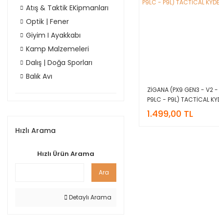
Atış & Taktik EKipmanları
Optik | Fener
Giyim I Ayakkabı
Kamp Malzemeleri
Dalış | Doğa Sporları
Balık Avı
ZİGANA (PX9 GEN3 - V2 -
P9LC - P9L) TACTİCAL KY
KILIF
1.499,00 TL
Hızlı Arama
Hızlı Ürün Arama
Ara
Detaylı Arama