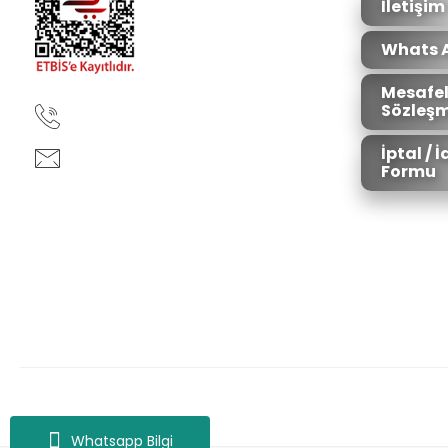
İletişim
Whats 
Mesafel
Sözleşm
90850 333 50 61
İptal / 
ankara@ziganaav.com
Formu
Zigana Outdoor 2022 © Tüm Hakları Saklıdır. Kredi kartı bilgileriniz 25
Whatsapp Bilgi