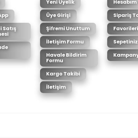
Yeni Üyelik
Hesabım
App
Üye Girişi
Sipariş T
i Satış
Şifremi Unuttum
Favoriler
esi
İletişim Formu
Sepetiniz
İade
Havale Bildirim
Kampany
Formu
Kargo Takibi
İletişim
6bit SSL sertifikası ile korunmaktadır.