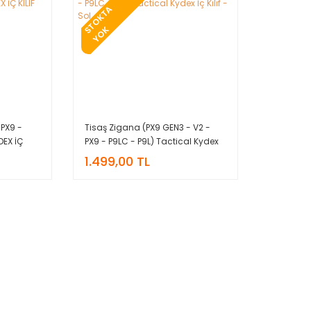
T
O
K
T
A
Y
O
S
K
 PX9 -
Tisaş Zigana (PX9 GEN3 - V2 -
DEX İÇ
PX9 - P9LC - P9L) Tactical Kydex
İç Kılıf - Sol
1.499,00 TL