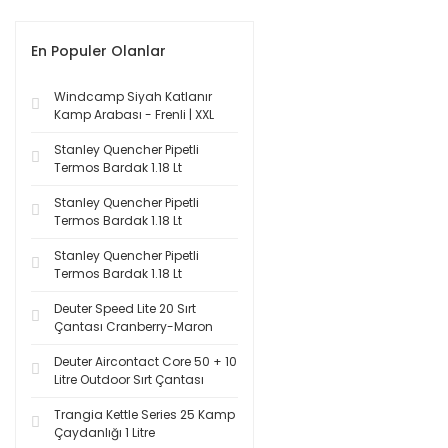
En Populer Olanlar
Windcamp Siyah Katlanır
Kamp Arabası - Frenli | XXL
Stanley Quencher Pipetli
Termos Bardak 1.18 Lt
Stanley Quencher Pipetli
Termos Bardak 1.18 Lt
Stanley Quencher Pipetli
Termos Bardak 1.18 Lt
Deuter Speed Lite 20 Sırt
Çantası Cranberry-Maron
Deuter Aircontact Core 50 + 10
Litre Outdoor Sırt Çantası
Trangia Kettle Series 25 Kamp
Çaydanlığı 1 Litre