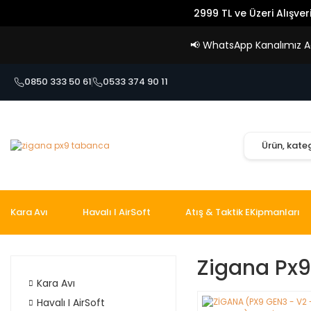
2999 TL ve Üzeri Alışver
📢
WhatsApp Kanalımız Açı
0850 333 50 61
0533 374 90 11
Kara Avı
Havalı I AirSoft
Atış & Taktik EKipmanları
Zigana Px
Kara Avı
Havalı I AirSoft