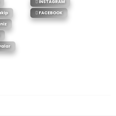
INSTAGRAM
akip
FACEBOOK
iniz
alar