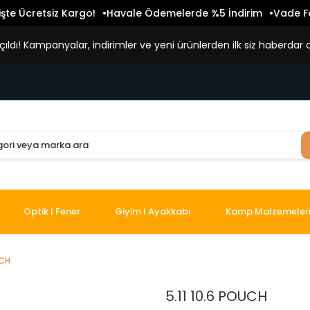
işte Ücretsiz Kargo!
Havale Ödemelerde %5 İndirim
Vade Fa
ldı! Kampanyalar, indirimler ve yeni ürünlerden ilk siz haberdar o
Optik | Fener
Giyim I Ayakkabı
Kamp Malzemeler
UCH
5.11 10.6 POUCH