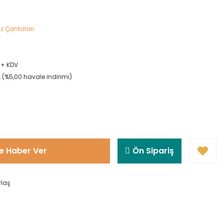
z Çantaları
6
L + KDV
L (%5,00 havale indirimi)
e Haber Ver
Ön Sipariş
ylaş