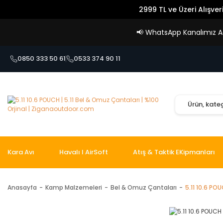
2999 TL ve Üzeri Alışver
📢
WhatsApp Kanalımız Açı
0850 333 50 61
0533 374 90 11
Kara Avı
Havalı I AirSoft
Atış & Taktik EKipmanları
Anasayfa
Kamp Malzemeleri
Bel & Omuz Çantaları
5.11 10.6 PO