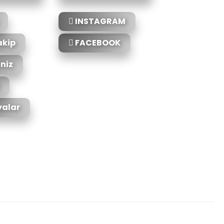
INSTAGRAM
akip
FACEBOOK
iniz
alar