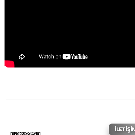
Bu ürünün fiyat bilgisi, resim, ürün açıklamalarında ve diğer konular
Görüş ve önerileriniz için teşekkür ederiz.
Ürün resmi kalitesiz, bozuk veya görüntülenemiyor.
Ürün açıklamasında eksik bilgiler bulunuyor.
Ürün bilgilerinde hatalar bulunuyor.
İLETİŞİ