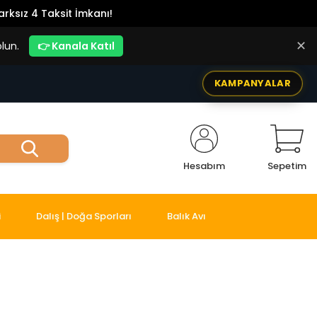
rksız 4 Taksit İmkanı!
✕
lun.
👉 Kanala Katıl
KAMPANYALAR
Hesabım
Sepetim
i
Dalış | Doğa Sporları
Balık Avı