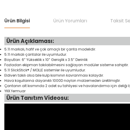
Ürün Bilgisi
Ürün Yorumları
Taksit S
Ürün Açıklaması:
5.11 markalı, hafif ve çok amaçlı bir çanta modelidir.
5.11 markalı çantalar ile uyumludur.
Boyutları: 6” Yükseklik x 10” Genişlik x 3.5” Derinlik
Fazladan ekipman takılabilmesini sağlayan modüler sisteme sahiptir.
5.11 SlickStick® / MOLLE sistemler ile uyumludur.
Eldiven takılı olsa bile kulp kısmının kavranması kolaydır.
Hava koşullarına dayanıklı 1000D naylon malzemeden üretilmiştir.
Çantanın alt kısmında 2 adet su tahliyesi ve havalandırma için deliği
YKK fermuar
Ürün Tanıtım Videosu: