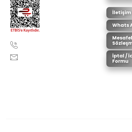
Ürün fiyatı diğer sitelerden daha pahalı.
Bu ürüne benzer farklı alternatifler olmalı.
İletişim
Whats 
Mesafel
Sözleşm
90850 333 50 61
İptal / 
ankara@ziganaav.com
Formu
Zigana Outdoor 2022 © Tüm Hakları Saklıdır. Kredi kartı bilgileriniz 25