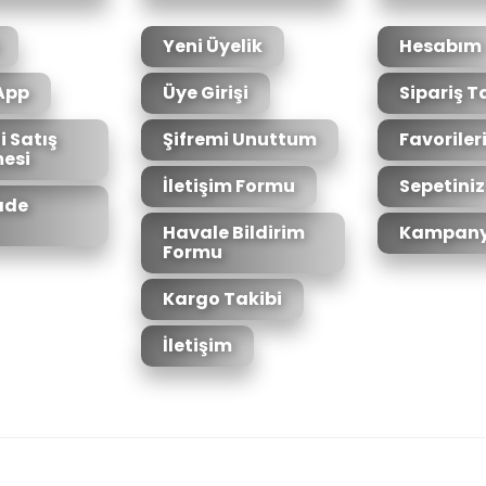
Yeni Üyelik
Hesabım
App
Üye Girişi
Sipariş T
i Satış
Şifremi Unuttum
Favoriler
esi
Gönder
İletişim Formu
Sepetiniz
İade
Havale Bildirim
Kampany
Formu
Kargo Takibi
İletişim
6bit SSL sertifikası ile korunmaktadır.