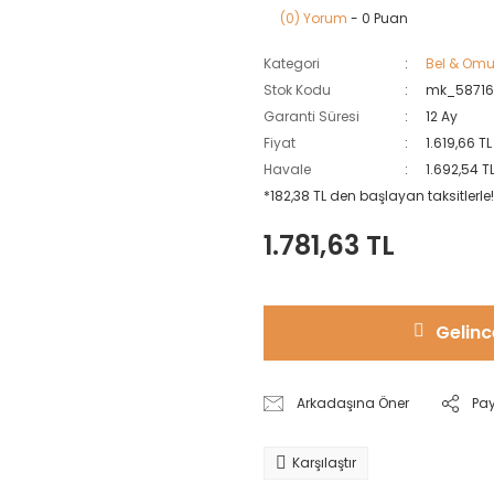
(0) Yorum
- 0 Puan
Kategori
Bel & Omu
Stok Kodu
mk_5871
Garanti Süresi
12 Ay
Fiyat
1.619,66 T
Havale
1.692,54 T
*182,38 TL den başlayan taksitlerle!
1.781,63 TL
Gelinc
Arkadaşına Öner
Pa
Karşılaştır