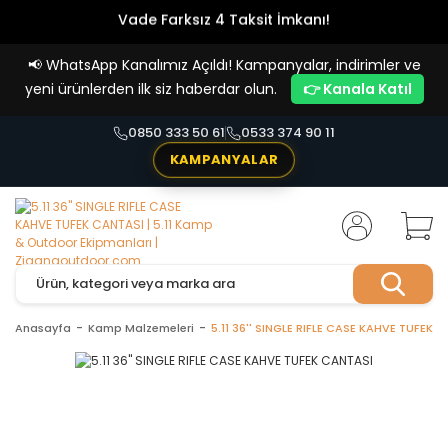
Vade Farksız 4 Taksit İmkanı!
📢
WhatsApp Kanalımız Açıldı! Kampanyalar, indirimler ve
yeni ürünlerden ilk siz haberdar olun.
👉 Kanala Katıl
0850 333 50 61
0533 374 90 11
KAMPANYALAR
Anasayfa
Kamp Malzemeleri
5.11 36'' SINGLE RIFLE CASE KAHVE TUFEK 