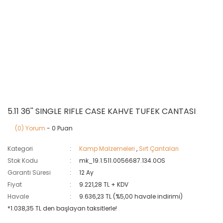
5.11 36'' SINGLE RIFLE CASE KAHVE TUFEK CANTASI
(0) Yorum
- 0 Puan
Kategori
Kamp Malzemeleri
,
Sırt Çantaları
Stok Kodu
mk_19.1.511.0056687.134.0OS
Garanti Süresi
12 Ay
Fiyat
9.221,28 TL + KDV
Havale
9.636,23 TL (%5,00 havale indirimi)
*1.038,35 TL den başlayan taksitlerle!