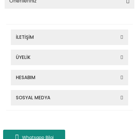
Önerileriniz
İLETİŞİM
ÜYELİK
HESABIM
SOSYAL MEDYA
Zigana Outdoor 2022 © Tüm Hakları Saklıdır. Kredi kartı bilgileriniz
256bit SSL sertifikası ile korunmaktadır.
Whatsapp Bilgi