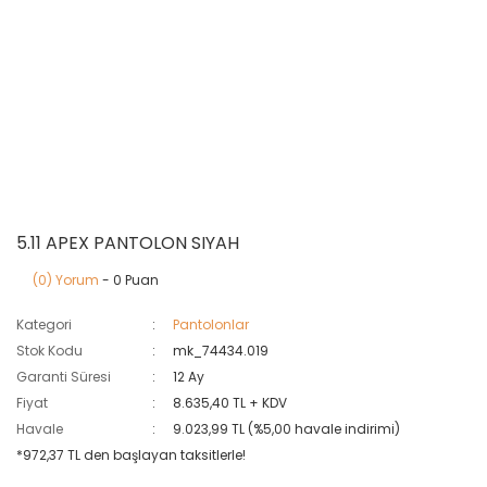
5.11 APEX PANTOLON SIYAH
(0) Yorum
- 0 Puan
Kategori
Pantolonlar
Stok Kodu
mk_74434.019
Garanti Süresi
12 Ay
Fiyat
8.635,40 TL + KDV
Havale
9.023,99 TL (%5,00 havale indirimi)
*972,37 TL den başlayan taksitlerle!