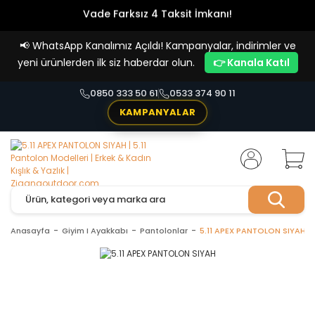
Vade Farksız 4 Taksit İmkanı!
📢
WhatsApp Kanalımız Açıldı! Kampanyalar, indirimler ve
yeni ürünlerden ilk siz haberdar olun.
👉 Kanala Katıl
0850 333 50 61
0533 374 90 11
KAMPANYALAR
Anasayfa
Giyim I Ayakkabı
Pantolonlar
5.11 APEX PANTOLON SIYAH