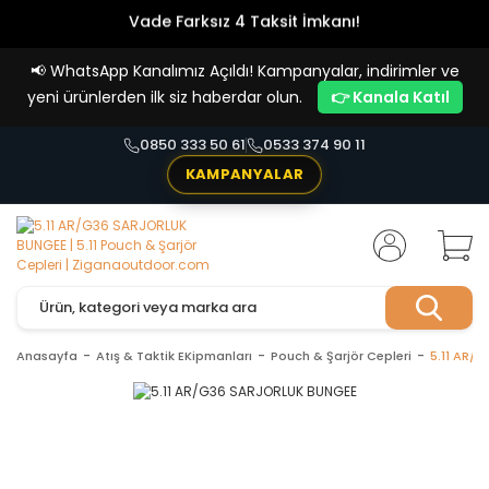
Vade Farksız 4 Taksit İmkanı!
📢
WhatsApp Kanalımız Açıldı! Kampanyalar, indirimler ve
yeni ürünlerden ilk siz haberdar olun.
👉 Kanala Katıl
0850 333 50 61
0533 374 90 11
KAMPANYALAR
Anasayfa
Atış & Taktik EKipmanları
Pouch & Şarjör Cepleri
5.11 AR/