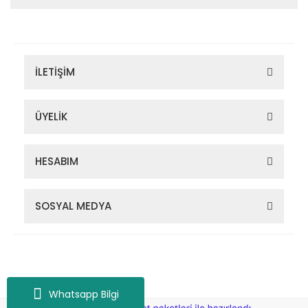
İLETİŞİM
ÜYELİK
HESABIM
SOSYAL MEDYA
Zigana Outdoor 2022 © Tüm Hakları Saklıdır. Kredi kartı bilgileriniz
256bit SSL sertifikası ile korunmaktadır.
Whatsapp Bilgi
ile