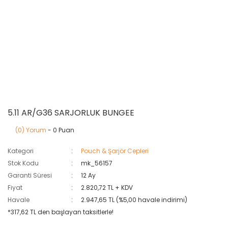
5.11 AR/G36 SARJORLUK BUNGEE
(0) Yorum
- 0 Puan
Kategori
Pouch & Şarjör Cepleri
Stok Kodu
mk_56157
Garanti Süresi
12 Ay
Fiyat
2.820,72 TL + KDV
Havale
2.947,65 TL (%5,00 havale indirimi)
*317,62 TL den başlayan taksitlerle!