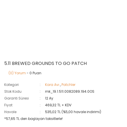
5.11 BREWED GROUNDS TO GO PATCH
(0) Yorum
- 0 Puan
Kategori
Kara Avı
,
Patchler
Stok Kodu
mk_19.1.511.0082089.194.0OS
Garanti Süresi
12 Ay
Fiyat
469,32 TL + KDV
Havale
535,02 TL (%5,00 havale indirimi)
*57,65 TL den başlayan taksitlerle!