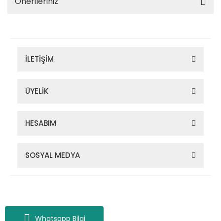
Önerileriniz
İLETİŞİM
ÜYELİK
HESABIM
SOSYAL MEDYA
Zigana Outdoor 2022 © Tüm Hakları Saklıdır. Kredi kartı bilgileriniz
256bit SSL sertifikası ile korunmaktadır.
Whatsapp Bilgi