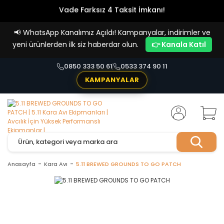
Vade Farksız 4 Taksit İmkanı!
📢
WhatsApp Kanalımız Açıldı! Kampanyalar, indirimler ve
yeni ürünlerden ilk siz haberdar olun.
👉 Kanala Katıl
0850 333 50 61
0533 374 90 11
KAMPANYALAR
Anasayfa
Kara Avı
5.11 BREWED GROUNDS TO GO PATCH