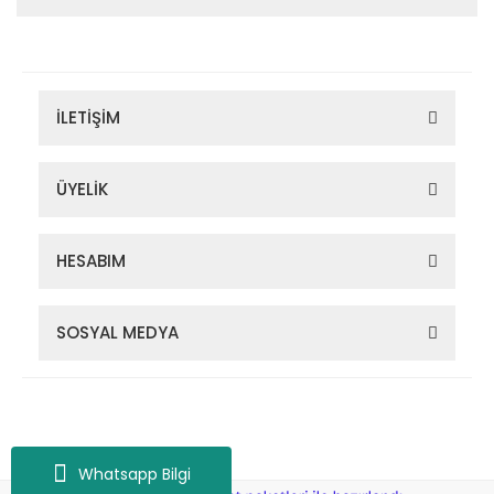
İLETİŞİM
ÜYELİK
HESABIM
SOSYAL MEDYA
Zigana Outdoor 2022 © Tüm Hakları Saklıdır. Kredi kartı bilgileriniz
256bit SSL sertifikası ile korunmaktadır.
Whatsapp Bilgi