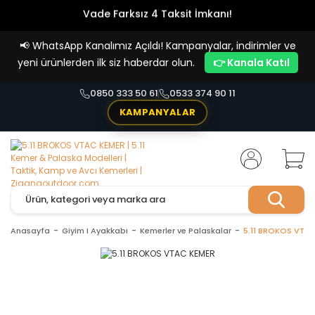
Vade Farksız 4 Taksit İmkanı!
📢
WhatsApp Kanalımız Açıldı! Kampanyalar, indirimler ve
yeni ürünlerden ilk siz haberdar olun.
👉 Kanala Katıl
0850 333 50 61
0533 374 90 11
KAMPANYALAR
Anasayfa
Giyim I Ayakkabı
Kemerler ve Palaskalar
5.11 BROKOS VTA