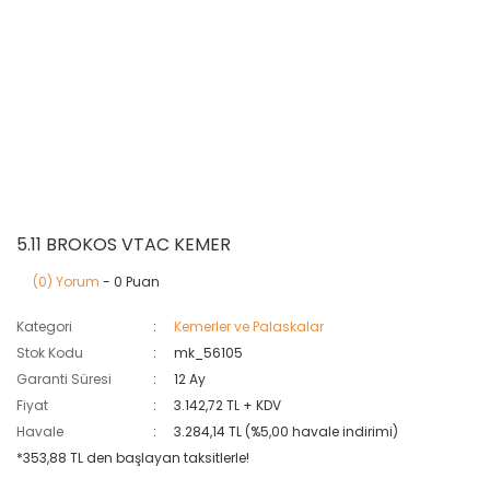
5.11 BROKOS VTAC KEMER
(0) Yorum
- 0 Puan
Kategori
Kemerler ve Palaskalar
Stok Kodu
mk_56105
Garanti Süresi
12 Ay
Fiyat
3.142,72 TL + KDV
Havale
3.284,14 TL (%5,00 havale indirimi)
*353,88 TL den başlayan taksitlerle!