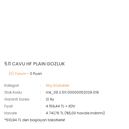
5.11 CAVU HF PLAIN GOZLUK
(0) Yorum
- 0 Puan
Kategori
Atış Gözlükleri
Stok Kodu
mk_09.2.511.00000052029.019
Garanti Süresi
12 Ay
Fiyat
4.159,44 TL + KDV
Havale
4.741,76 TL (%5,00 havale indirimi)
*510,94 TL den başlayan taksitlerle!