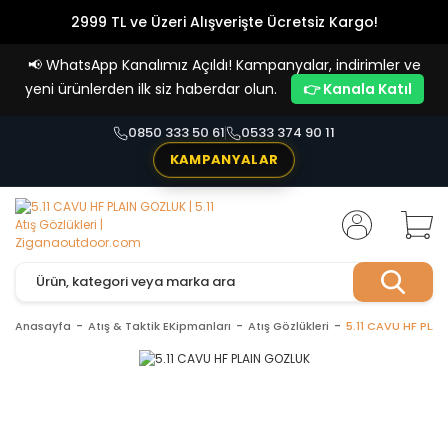
2999 TL ve Üzeri Alışverişte Ücretsiz Kargo!
Havale Ödemelerde %5 İndirim
📢
WhatsApp Kanalımız Açıldı! Kampanyalar, indirimler ve
Vade Farksız 4 Taksit İmkanı!
yeni ürünlerden ilk siz haberdar olun.
👉 Kanala Katıl
0850 333 50 61
0533 374 90 11
KAMPANYALAR
Anasayfa
Atış & Taktik EKipmanları
Atış Gözlükleri
5.11 CAVU HF PLA