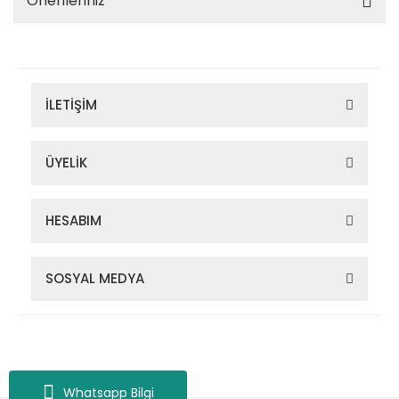
Önerileriniz
İLETİŞİM
ÜYELİK
HESABIM
SOSYAL MEDYA
Zigana Outdoor 2022 © Tüm Hakları Saklıdır. Kredi kartı bilgileriniz
256bit SSL sertifikası ile korunmaktadır.
Whatsapp Bilgi