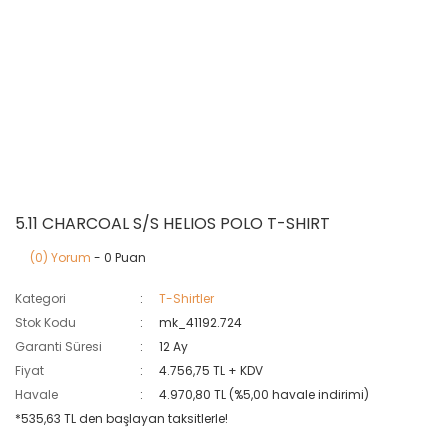
5.11 CHARCOAL S/S HELIOS POLO T-SHIRT
(0) Yorum
- 0 Puan
Kategori
T-Shirtler
Stok Kodu
mk_41192.724
Garanti Süresi
12 Ay
Fiyat
4.756,75 TL + KDV
Havale
4.970,80 TL (%5,00 havale indirimi)
*535,63 TL den başlayan taksitlerle!