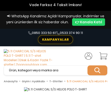
Vade Farksız 4 Taksit İmkanı!
📢
WhatsApp Kanalımız Açıldı! Kampanyalar, indirimler ve
yeni ürünlerden ilk siz haberdar olun.
👉 Kanala Katıl
0850 333 50 61
0533 374 90 11
KAMPANYALAR
Anasayfa
Giyim I Ayakkabı
T-Shirtler
5.11 CHARCOAL S/S HELIOS POL