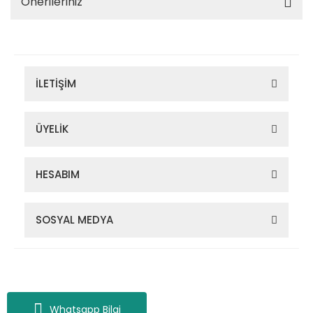
Önerileriniz
İLETİŞİM
ÜYELİK
HESABIM
SOSYAL MEDYA
Zigana Outdoor 2022 © Tüm Hakları Saklıdır. Kredi kartı bilgileriniz
256bit SSL sertifikası ile korunmaktadır.
Whatsapp Bilgi