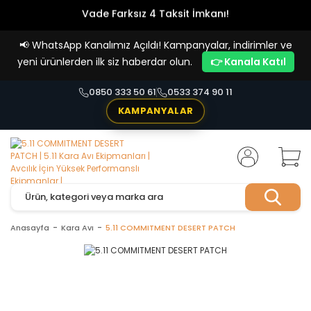
Vade Farksız 4 Taksit İmkanı!
📢
WhatsApp Kanalımız Açıldı! Kampanyalar, indirimler ve
yeni ürünlerden ilk siz haberdar olun.
👉 Kanala Katıl
0850 333 50 61
0533 374 90 11
KAMPANYALAR
Anasayfa
Kara Avı
5.11 COMMITMENT DESERT PATCH