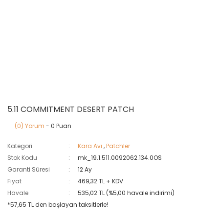
5.11 COMMITMENT DESERT PATCH
(0) Yorum
- 0 Puan
Kategori
Kara Avı
,
Patchler
Stok Kodu
mk_19.1.511.0092062.134.0OS
Garanti Süresi
12 Ay
Fiyat
469,32 TL + KDV
Havale
535,02 TL (%5,00 havale indirimi)
*57,65 TL den başlayan taksitlerle!