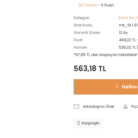
(0) Yorum
- 0 Puan
Kategori
Kara Avı
,
Stok Kodu
mk_19.1.5
Garanti Süresi
12 Ay
Fiyat
469,32 TL
Havale
535,02 TL 
*57,65 TL den başlayan taksitlerle!
563,18 TL
Gelinc
Arkadaşına Öner
Fiy
Karşılaştır