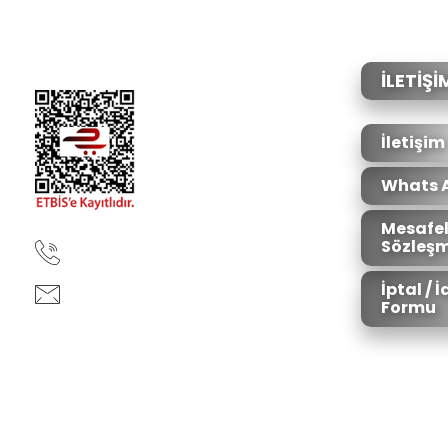
Ürün resmi kalitesiz, bozuk veya görüntülenemiyor.
Ürün açıklamasında eksik bilgiler bulunuyor.
Ürün bilgilerinde hatalar bulunuyor.
İLETİŞİ
Ürün fiyatı diğer sitelerden daha pahalı.
Bu ürüne benzer farklı alternatifler olmalı.
İletişim
Whats 
Mesafel
Sözleşm
90850 333 50 61
İptal / 
ankara@ziganaav.com
Formu