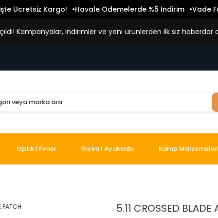
işte Ücretsiz Kargo!
Havale Ödemelerde %5 İndirim
Vade Fa
ldı! Kampanyalar, indirimler ve yeni ürünlerden ilk siz haberdar o
Optik | Fener
Giyim I Ayakkabı
Kamp Malzemeler
5.11 CROSSED BLADE 