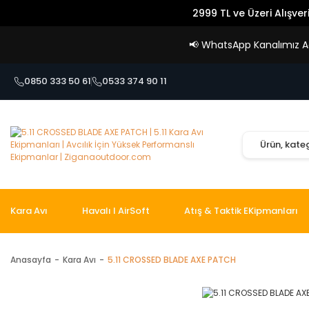
2999 TL ve Üzeri Alışver
📢
WhatsApp Kanalımız Açı
0850 333 50 61
0533 374 90 11
Kara Avı
Havalı I AirSoft
Atış & Taktik EKipmanları
Anasayfa
Kara Avı
5.11 CROSSED BLADE AXE PATCH