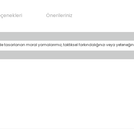
eçenekleri
Önerileriniz
ekilde tasarlanan moral yamalarımız, taktiksel farkındalığınızı veya yeteneği
da yetersiz gördüğünüz noktaları öneri formunu kullanarak tarafımıza il
Bu ürüne ilk yorumu siz yapın!