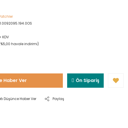
Patchler
11.0092095.194.0OS
 + KDV
(%5,00 havale indirimi)
e Haber Ver
Ön Sipariş
atı Düşünce Haber Ver
Paylaş