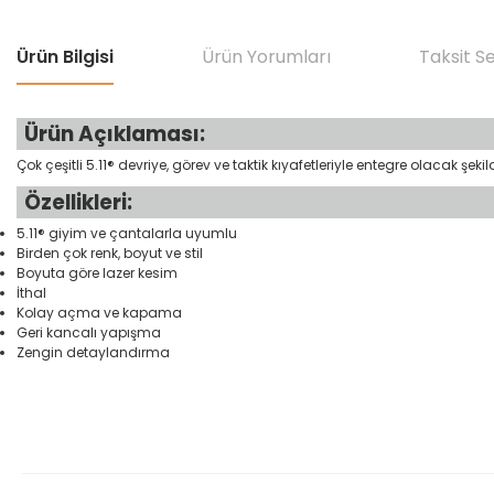
Ürün Bilgisi
Ürün Yorumları
Taksit S
Ürün Açıklaması:
Çok çeşitli 5.11® devriye, görev ve taktik kıyafetleriyle entegre olacak ş
Özellikleri:
5.11® giyim ve çantalarla uyumlu
Birden çok renk, boyut ve stil
Boyuta göre lazer kesim
İthal
Kolay açma ve kapama
Geri kancalı yapışma
Zengin detaylandırma
Bu ürünün fiyat bilgisi, resim, ürün açıklamalarında ve diğer konular
Görüş ve önerileriniz için teşekkür ederiz.