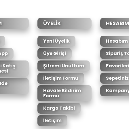
Yorum Yaz
M
ÜYELİK
HESABIM
Yeni Üyelik
Hesabım
App
Üye Girişi
Sipariş T
i Satış
Şifremi Unuttum
Favoriler
esi
Gönder
İletişim Formu
Sepetiniz
İade
Havale Bildirim
Kampany
Formu
Kargo Takibi
İletişim