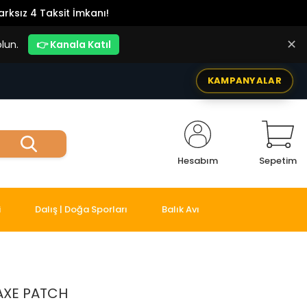
rksız 4 Taksit İmkanı!
✕
lun.
👉 Kanala Katıl
KAMPANYALAR
Hesabım
Sepetim
i
Dalış | Doğa Sporları
Balık Avı
AXE PATCH