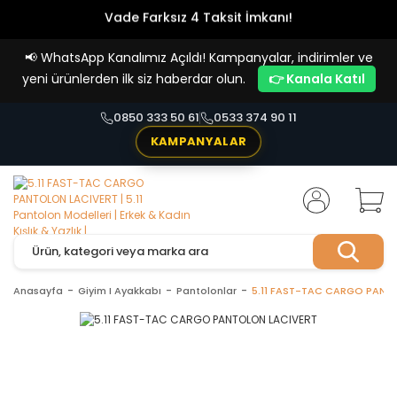
Vade Farksız 4 Taksit İmkanı!
📢
WhatsApp Kanalımız Açıldı! Kampanyalar, indirimler ve
yeni ürünlerden ilk siz haberdar olun.
👉 Kanala Katıl
0850 333 50 61
0533 374 90 11
KAMPANYALAR
Anasayfa
Giyim I Ayakkabı
Pantolonlar
5.11 FAST-TAC CARGO PANT