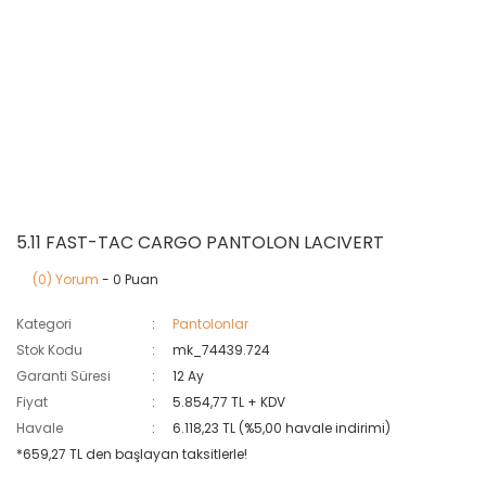
5.11 FAST-TAC CARGO PANTOLON LACIVERT
(0) Yorum
- 0 Puan
Kategori
Pantolonlar
Stok Kodu
mk_74439.724
Garanti Süresi
12 Ay
Fiyat
5.854,77 TL + KDV
Havale
6.118,23 TL (%5,00 havale indirimi)
*659,27 TL den başlayan taksitlerle!