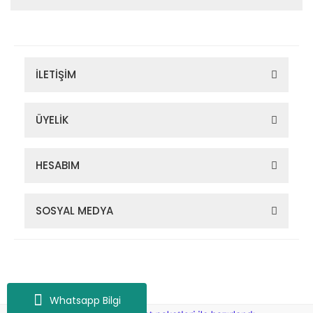
İLETİŞİM
ÜYELİK
HESABIM
SOSYAL MEDYA
Zigana Outdoor 2022 © Tüm Hakları Saklıdır. Kredi kartı bilgileriniz
256bit SSL sertifikası ile korunmaktadır.
Whatsapp Bilgi