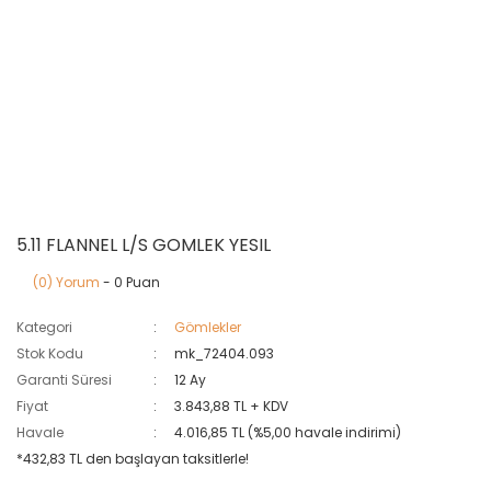
5.11 FLANNEL L/S GOMLEK YESIL
(0) Yorum
- 0 Puan
Kategori
Gömlekler
Stok Kodu
mk_72404.093
Garanti Süresi
12 Ay
Fiyat
3.843,88 TL + KDV
Havale
4.016,85 TL (%5,00 havale indirimi)
*432,83 TL den başlayan taksitlerle!