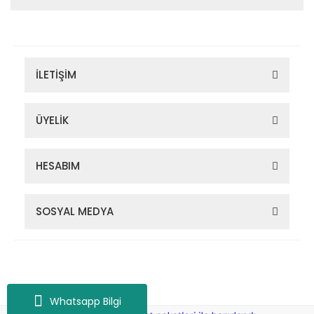
İLETİŞİM
ÜYELİK
HESABIM
SOSYAL MEDYA
Zigana Outdoor 2022 © Tüm Hakları Saklıdır. Kredi kartı bilgileriniz
256bit SSL sertifikası ile korunmaktadır.
Whatsapp Bilgi