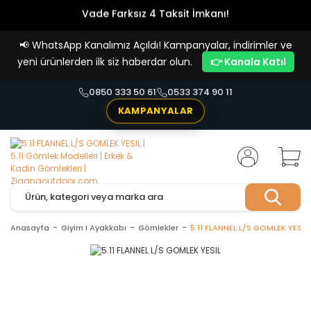
Vade Farksız 4 Taksit İmkanı!
📢
WhatsApp Kanalımız Açıldı! Kampanyalar, indirimler ve
yeni ürünlerden ilk siz haberdar olun.
👉 Kanala Katıl
0850 333 50 61
0533 374 90 11
KAMPANYALAR
Anasayfa
Giyim I Ayakkabı
Gömlekler
5.11 FLANNEL L/S GOMLEK YESIL