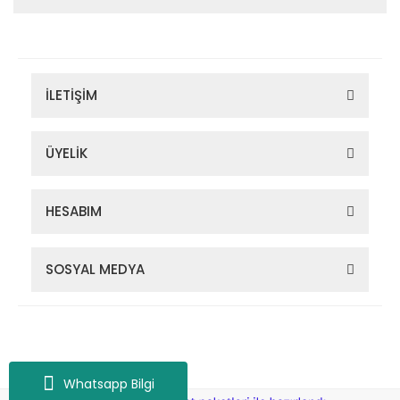
İLETİŞİM
ÜYELİK
HESABIM
SOSYAL MEDYA
Zigana Outdoor 2022 © Tüm Hakları Saklıdır. Kredi kartı bilgileriniz
256bit SSL sertifikası ile korunmaktadır.
Whatsapp Bilgi