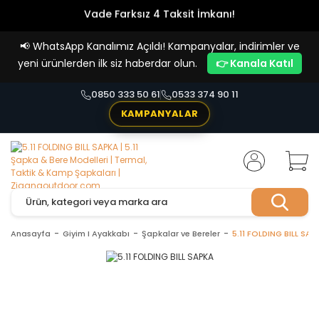
Vade Farksız 4 Taksit İmkanı!
📢
WhatsApp Kanalımız Açıldı! Kampanyalar, indirimler ve
yeni ürünlerden ilk siz haberdar olun.
👉 Kanala Katıl
0850 333 50 61
0533 374 90 11
KAMPANYALAR
Anasayfa
Giyim I Ayakkabı
Şapkalar ve Bereler
5.11 FOLDING BILL SAP