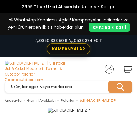
2999 TL ve Üzeri Alışverişte Ücretsiz Kargo!
Havale Ödemelerde %5 İndirim
📢
WhatsApp Kanalımız Açıldı! Kampanyalar, indirimler ve
Vade Farksız 4 Taksit İmkanı!
yeni ürünlerden ilk siz haberdar olun.
👉 Kanala Katıl
0850 333 50 61
0533 374 90 11
KAMPANYALAR
Anasayfa
Giyim I Ayakkabı
Polarlar
5.11 GLACIER HALF ZIP