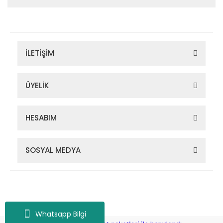
İLETİŞİM
ÜYELİK
HESABIM
SOSYAL MEDYA
Zigana Outdoor 2022 © Tüm Hakları Saklıdır. Kredi kartı bilgileriniz
256bit SSL sertifikası ile korunmaktadır.
Whatsapp Bilgi