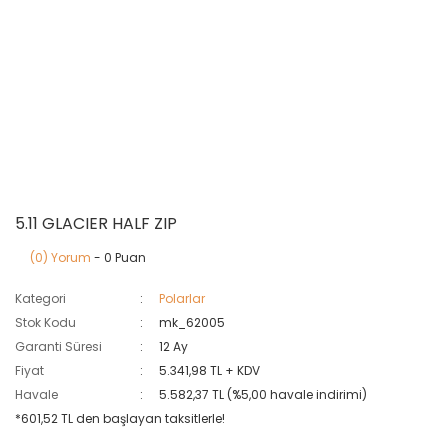
5.11 GLACIER HALF ZIP
(0) Yorum
- 0 Puan
Kategori
Polarlar
Stok Kodu
mk_62005
Garanti Süresi
12 Ay
Fiyat
5.341,98 TL + KDV
Havale
5.582,37 TL (%5,00 havale indirimi)
*601,52 TL den başlayan taksitlerle!