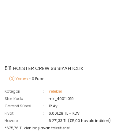
5.11 HOLSTER CREW SS SIYAH ICLIK
(0) Yorum
- 0 Puan
Kategori
Yelekler
Stok Kodu
mk_40011.019
Garanti Süresi
12 Ay
Fiyat
6.001,28 TL + KDV
Havale
6.271,33 TL (%5,00 havale indirimi)
*675,76 TL den başlayan taksitlerle!