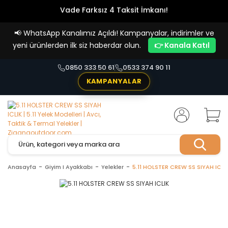
Vade Farksız 4 Taksit İmkanı!
📢
WhatsApp Kanalımız Açıldı! Kampanyalar, indirimler ve
yeni ürünlerden ilk siz haberdar olun.
👉 Kanala Katıl
0850 333 50 61
0533 374 90 11
KAMPANYALAR
Anasayfa
Giyim I Ayakkabı
Yelekler
5.11 HOLSTER CREW SS SIYAH ICLI