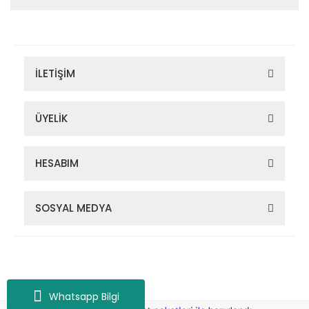
İLETİŞİM
ÜYELİK
HESABIM
SOSYAL MEDYA
Zigana Outdoor 2022 © Tüm Hakları Saklıdır. Kredi kartı bilgileriniz
256bit SSL sertifikası ile korunmaktadır.
Whatsapp Bilgi