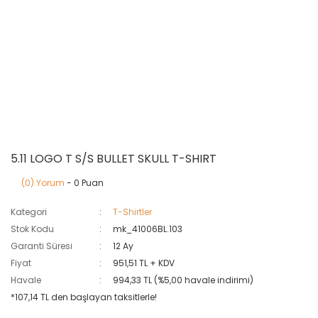
5.11 LOGO T S/S BULLET SKULL T-SHIRT
(0) Yorum
- 0 Puan
Kategori
T-Shirtler
Stok Kodu
mk_41006BL.103
Garanti Süresi
12 Ay
Fiyat
951,51 TL + KDV
Havale
994,33 TL (%5,00 havale indirimi)
*107,14 TL den başlayan taksitlerle!