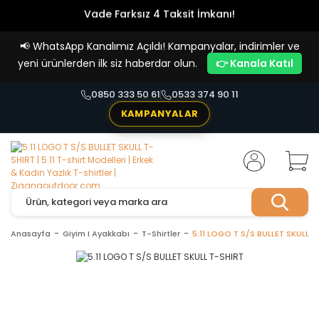
Vade Farksız 4 Taksit İmkanı!
📢
WhatsApp Kanalımız Açıldı! Kampanyalar, indirimler ve
yeni ürünlerden ilk siz haberdar olun.
👉 Kanala Katıl
0850 333 50 61
0533 374 90 11
KAMPANYALAR
Anasayfa
Giyim I Ayakkabı
T-Shirtler
5.11 LOGO T S/S BULLET SKULL T