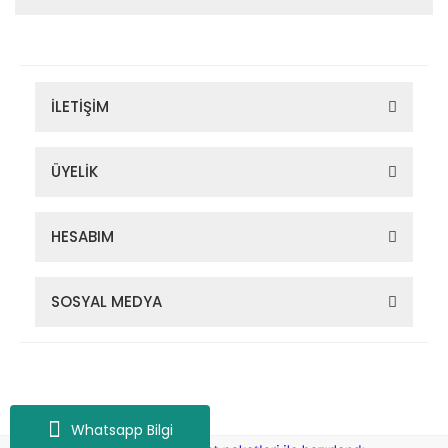
İLETİŞİM
ÜYELİK
HESABIM
SOSYAL MEDYA
Zigana Outdoor 2022 © Tüm Hakları Saklıdır. Kredi kartı bilgileriniz
256bit SSL sertifikası ile korunmaktadır.
Whatsapp Bilgi