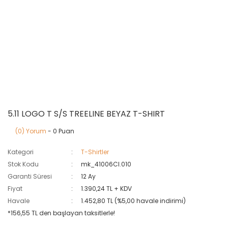
5.11 LOGO T S/S TREELINE BEYAZ T-SHIRT
(0) Yorum
- 0 Puan
Kategori
T-Shirtler
Stok Kodu
mk_41006CI.010
Garanti Süresi
12 Ay
Fiyat
1.390,24 TL + KDV
Havale
1.452,80 TL (%5,00 havale indirimi)
*156,55 TL den başlayan taksitlerle!