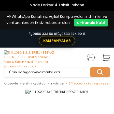
Vade Farksız 4 Taksit İmkanı!
📢
WhatsApp Kanalımız Açıldı! Kampanyalar, indirimler ve
yeni ürünlerden ilk siz haberdar olun.
👉 Kanala Katıl
0850 333 50 61
0533 374 90 11
KAMPANYALAR
Anasayfa
Giyim I Ayakkabı
T-Shirtler
5.11 LOGO T S/S TREELINE BEYA