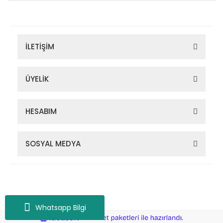
İLETİŞİM
ÜYELİK
HESABIM
SOSYAL MEDYA
Zigana Outdoor 2022 © Tüm Hakları Saklıdır. Kredi kartı bilgileriniz
256bit SSL sertifikası ile korunmaktadır.
Whatsapp Bilgi
ile
ideasoft
e-