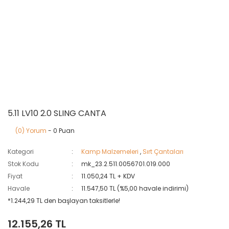
5.11 LV10 2.0 SLING CANTA
(0) Yorum
- 0 Puan
Kategori
Kamp Malzemeleri
,
Sırt Çantaları
Stok Kodu
mk_23.2.511.0056701.019.000
Fiyat
11.050,24 TL + KDV
Havale
11.547,50 TL (%5,00 havale indirimi)
*1.244,29 TL den başlayan taksitlerle!
12.155,26 TL