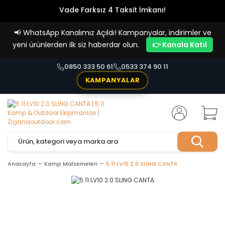
Vade Farksız 4 Taksit İmkanı!
📢
WhatsApp Kanalımız Açıldı! Kampanyalar, indirimler ve
yeni ürünlerden ilk siz haberdar olun.
👉 Kanala Katıl
0850 333 50 61
0533 374 90 11
KAMPANYALAR
Anasayfa
Kamp Malzemeleri
5.11 LV10 2.0 SLING CANTA