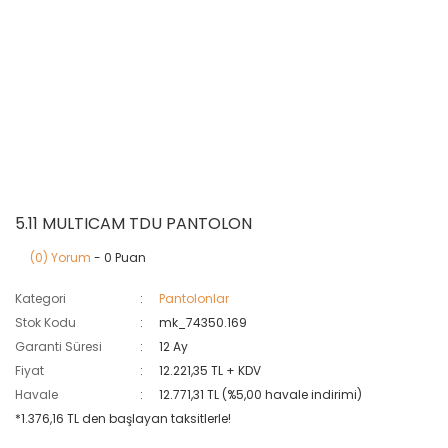
5.11 MULTICAM TDU PANTOLON
(0) Yorum
- 0 Puan
Kategori
Pantolonlar
Stok Kodu
mk_74350.169
Garanti Süresi
12 Ay
Fiyat
12.221,35 TL + KDV
Havale
12.771,31 TL (%5,00 havale indirimi)
*1.376,16 TL den başlayan taksitlerle!