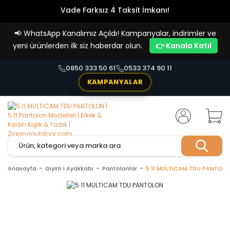
Vade Farksız 4 Taksit İmkanı!
📢
WhatsApp Kanalımız Açıldı! Kampanyalar, indirimler ve
yeni ürünlerden ilk siz haberdar olun.
👉 Kanala Katıl
0850 333 50 61
0533 374 90 11
KAMPANYALAR
Anasayfa
Giyim I Ayakkabı
Pantolonlar
5.11 MULTICAM TDU PANTOL