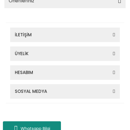
Önerileriniz
İLETİŞİM
ÜYELİK
HESABIM
SOSYAL MEDYA
Zigana Outdoor 2022 © Tüm Hakları Saklıdır. Kredi kartı bilgileriniz
256bit SSL sertifikası ile korunmaktadır.
Whatsapp Bilgi