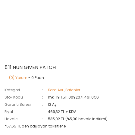
5.11 NUN GIVEN PATCH
(0) Yorum
- 0 Puan
Kategori
Kara Avı
,
Patchler
Stok Kodu
mk_19.1.511.0092071.461.0OS
Garanti Süresi
12 Ay
Fiyat
469,32 TL + KDV
Havale
535,02 TL (%5,00 havale indirimi)
*57,65 TL den başlayan taksitlerle!