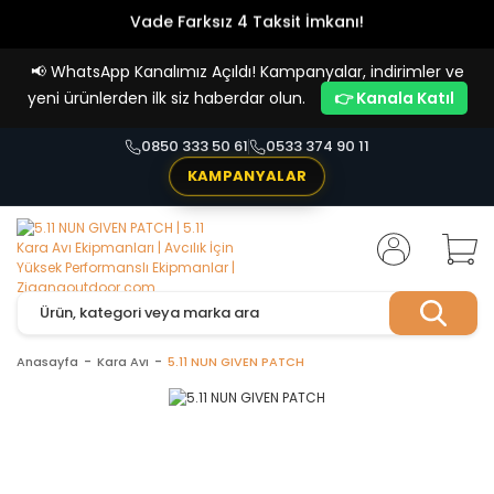
Vade Farksız 4 Taksit İmkanı!
📢
WhatsApp Kanalımız Açıldı! Kampanyalar, indirimler ve
yeni ürünlerden ilk siz haberdar olun.
👉 Kanala Katıl
0850 333 50 61
0533 374 90 11
KAMPANYALAR
Anasayfa
Kara Avı
5.11 NUN GIVEN PATCH