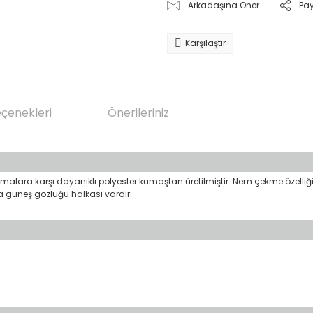
Arkadaşına Öner
Pa
Karşılaştır
eçenekleri
Önerileriniz
 takılmalara karşı dayanıklı polyester kumaştan üretilmiştir. Nem çekme öze
a güneş gözlüğü halkası vardır.