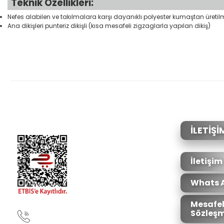
Teknik Özellikleri:
Nefes alabilen ve takılmalara karşı dayanıklı polyester kumaştan üretilmi
Ana dikişleri punteriz dikişli (kısa mesafeli zigzaglarla yapılan dikiş)
Bu ürünün fiyat bilgisi, resim, ürün açıklamalarında ve diğer konular
Görüş ve önerileriniz için teşekkür ederiz.
Ürün resmi kalitesiz, bozuk veya görüntülenemiyor.
Ürün açıklamasında eksik bilgiler bulunuyor.
Ürün bilgilerinde hatalar bulunuyor.
İLETİŞİ
Ürün fiyatı diğer sitelerden daha pahalı.
Bu ürüne benzer farklı alternatifler olmalı.
İletişim
Whats 
Mesafel
Sözleşm
90850 333 50 61