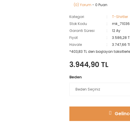
(0) Yorum
- 0 Puan
Kategori
T-Shirtler
Stok Kodu
mk_71036
Garanti Süresi
12 Ay
Fiyat
3.586,28 T
Havale
3.747,66 T
*403,83 TL den başlayan taksitlerle
3.944,90 TL
Beden
Gelinc