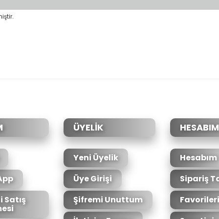
ştir.
da yetersiz gördüğünüz noktaları öneri formunu kullanarak tarafımıza il
Bu ürüne ilk yorumu siz yapın!
Yorum Yaz
M
ÜYELİK
HESABIM
Yeni Üyelik
Hesabım
App
Üye Girişi
Sipariş T
i Satış
Şifremi Unuttum
Favoriler
esi
Gönder