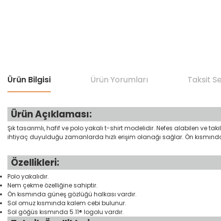
Ürün Bilgisi
Ürün Yorumları
Taksit S
Ürün Açıklaması:
Şık tasarımlı, hafif ve polo yakalı t-shirt modelidir. Nefes alabilen ve
ihtiyaç duyulduğu zamanlarda hızlı erişim olanağı sağlar. Ön kısmınd
Özellikleri:
Polo yakalıdır.
Nem çekme özelliğine sahiptir.
Ön kısmında güneş gözlüğü halkası vardır.
Sol omuz kısmında kalem cebi bulunur.
Sol göğüs kısmında 5.11® logolu vardır.