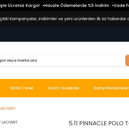
işte Ücretsiz Kargo!
Havale Ödemelerde %5 İndirim
Vade Fa
ldı! Kampanyalar, indirimler ve yeni ürünlerden ilk siz haberdar o
Optik | Fener
Giyim I Ayakkabı
Kamp Malzemeler
 LACİVERT
5.11 PINNACLE POLO 