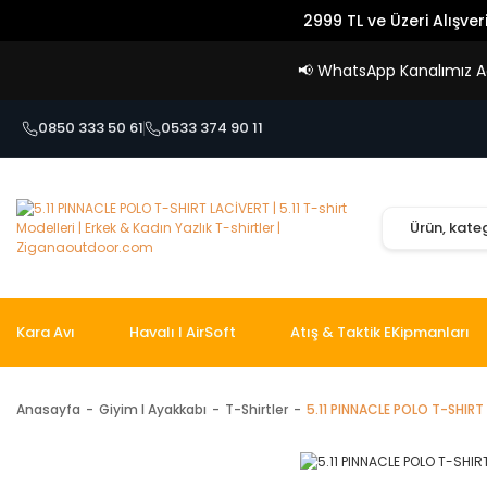
2999 TL ve Üzeri Alışver
📢
WhatsApp Kanalımız Açı
0850 333 50 61
0533 374 90 11
Kara Avı
Havalı I AirSoft
Atış & Taktik EKipmanları
Anasayfa
Giyim I Ayakkabı
T-Shirtler
5.11 PINNACLE POLO T-SHIRT