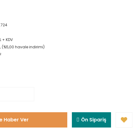
.724
L + KDV
L (%5,00 havale indirimi)
!
e Haber Ver
Ön Sipariş