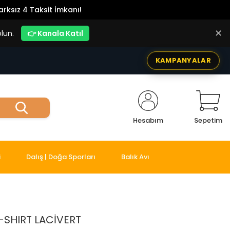
rksız 4 Taksit İmkanı!
✕
lun.
👉 Kanala Katıl
KAMPANYALAR
Hesabım
Sepetim
i
Dalış | Doğa Sporları
Balık Avı
T-SHIRT LACİVERT