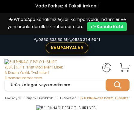
Vade Farksız 4 Taksit İmkanı!
📢
WhatsApp Kanalımız Açıldı! Kampanyalar, indirimler ve
yeni ürünlerden ilk siz haberdar olun.
👉 Kanala Katıl
0850 333 50 61
0533 374 90 11
KAMPANYALAR
Anasayfa
Giyim I Ayakkabı
T-Shirtler
5.11 PINNACLE POLO T-SHIRT YE