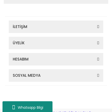
İLETİŞİM
ÜYELİK
HESABIM
SOSYAL MEDYA
Zigana Outdoor 2022 © Tüm Hakları Saklıdır. Kredi kartı bilgileriniz
256bit SSL sertifikası ile korunmaktadır.
Whatsapp Bilgi