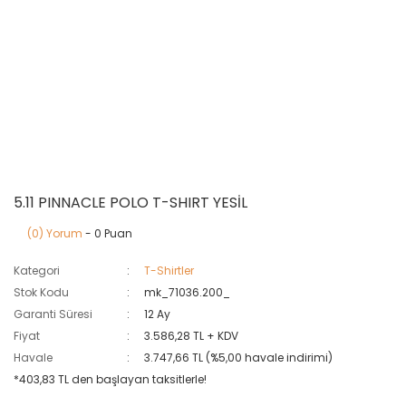
5.11 PINNACLE POLO T-SHIRT YESİL
(0) Yorum
- 0 Puan
Kategori
T-Shirtler
Stok Kodu
mk_71036.200_
Garanti Süresi
12 Ay
Fiyat
3.586,28 TL + KDV
Havale
3.747,66 TL (%5,00 havale indirimi)
*403,83 TL den başlayan taksitlerle!