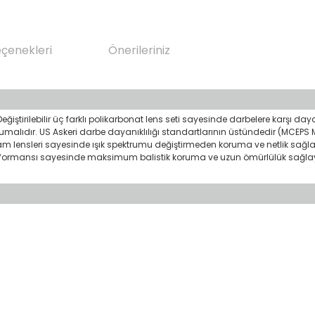
eçenekleri
Önerileriniz
Değiştirilebilir üç farklı polikarbonat lens seti sayesinde darbelere karşı d
orumalıdır. US Askeri darbe dayanıklılığı standartlarının üstündedir (MCE
dam lensleri sayesinde ışık spektrumu değiştirmeden koruma ve netlik sağl
performansı sayesinde maksimum balistik koruma ve uzun ömürlülük sağlaya