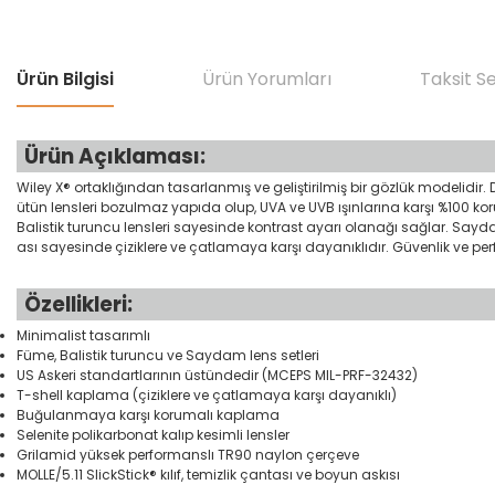
Ürün Bilgisi
Ürün Yorumları
Taksit S
Ürün Açıklaması:
Wiley X® ortaklığından tasarlanmış ve geliştirilmiş bir gözlük modelidir. 
ütün lensleri bozulmaz yapıda olup, UVA ve UVB ışınlarına karşı %100 k
Balistik turuncu lensleri sayesinde kontrast ayarı olanağı sağlar. Say
ası sayesinde çiziklere ve çatlamaya karşı dayanıklıdır. Güvenlik ve 
Özellikleri:
Minimalist tasarımlı
Füme, Balistik turuncu ve Saydam lens setleri
US Askeri standartlarının üstündedir (MCEPS MIL-PRF-32432)
T-shell kaplama (çiziklere ve çatlamaya karşı dayanıklı)
Buğulanmaya karşı korumalı kaplama
Selenite polikarbonat kalıp kesimli lensler
Grilamid yüksek performanslı TR90 naylon çerçeve
MOLLE/5.11 SlickStick® kılıf, temizlik çantası ve boyun askısı