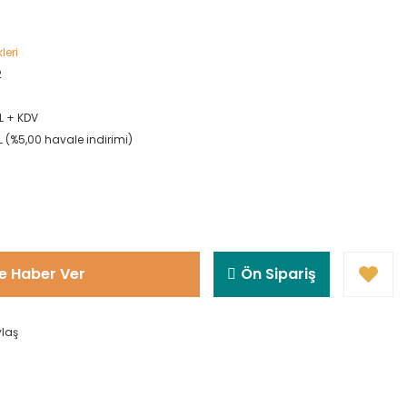
leri
2
L + KDV
L (%5,00 havale indirimi)
e Haber Ver
Ön Sipariş
ylaş