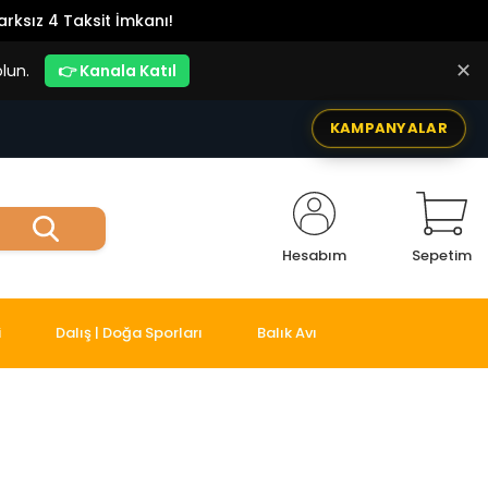
rksız 4 Taksit İmkanı!
✕
lun.
👉 Kanala Katıl
KAMPANYALAR
Hesabım
Sepetim
i
Dalış | Doğa Sporları
Balık Avı