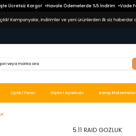
işte Ücretsiz Kargo!
Havale Ödemelerde %5 İndirim
Vade Fa
ldı! Kampanyalar, indirimler ve yeni ürünlerden ilk siz haberdar o
Optik | Fener
Giyim I Ayakkabı
Kamp Malzemeler
UK
5.11 RAID GOZLUK