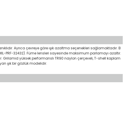
ayanıklıdır. Ayrıca çevreye göre ışık azaltma seçenekleri sağlamaktadır. B
PS MIL-PRF-32432). Füme lensleri sayesinde maksimum parlamayı azaltır.
ar. Grilamid yüksek performanslı TR90 naylon çerçeveli, T-shell kaplam
n şık bir gözlük modelidir.