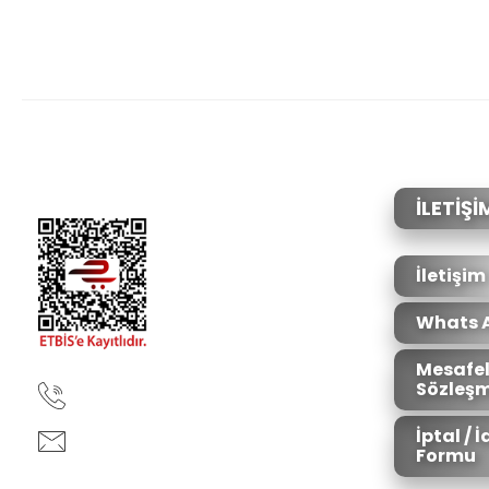
Bu ürünün fiyat bilgisi, resim, ürün açıklamalarında ve diğer konular
Görüş ve önerileriniz için teşekkür ederiz.
Ürün resmi kalitesiz, bozuk veya görüntülenemiyor.
Ürün açıklamasında eksik bilgiler bulunuyor.
Ürün bilgilerinde hatalar bulunuyor.
İLETİŞİ
Ürün fiyatı diğer sitelerden daha pahalı.
Bu ürüne benzer farklı alternatifler olmalı.
İletişim
Whats 
Mesafel
Sözleşm
90850 333 50 61
İptal / 
ankara@ziganaav.com
Formu