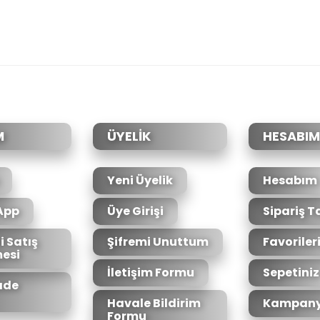
da yetersiz gördüğünüz noktaları öneri formunu kullanarak tarafımıza il
Bu ürüne ilk yorumu siz yapın!
Yorum Yaz
M
ÜYELİK
HESABIM
Yeni Üyelik
Hesabım
App
Üye Girişi
Sipariş T
i Satış
Şifremi Unuttum
Favoriler
esi
Gönder
İletişim Formu
Sepetiniz
İade
Havale Bildirim
Kampany
Formu