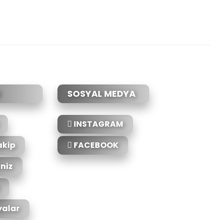
etebilirsiniz.
SOSYAL MEDYA
INSTAGRAM
akip
FACEBOOK
iniz
alar