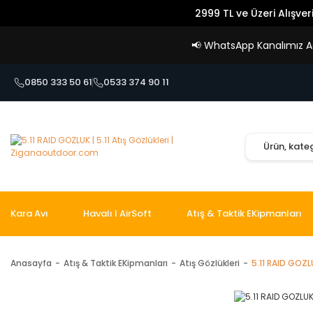
2999 TL ve Üzeri Alışver
📢
WhatsApp Kanalımız Açı
0850 333 50 61
0533 374 90 11
Kara Avı
Havalı I AirSoft
Atış & Taktik EKipmanları
Anasayfa
Atış & Taktik EKipmanları
Atış Gözlükleri
5.11 RAID GOZL