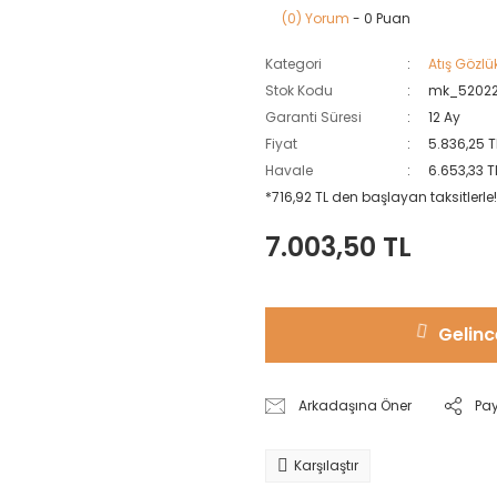
(0) Yorum
- 0 Puan
Kategori
Atış Gözlük
Stok Kodu
mk_5202
Garanti Süresi
12 Ay
Fiyat
5.836,25 T
Havale
6.653,33 T
*716,92 TL den başlayan taksitlerle!
7.003,50 TL
Gelinc
Arkadaşına Öner
Pa
Karşılaştır