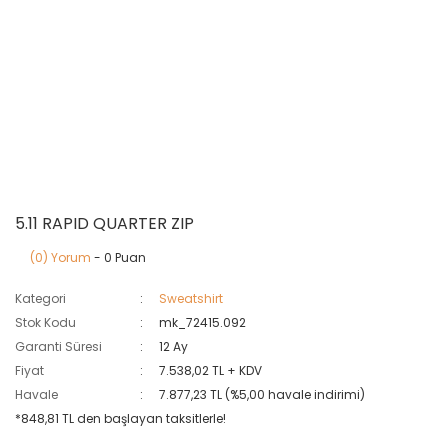
5.11 RAPID QUARTER ZIP
(0) Yorum
- 0 Puan
Kategori
Sweatshirt
Stok Kodu
mk_72415.092
Garanti Süresi
12 Ay
Fiyat
7.538,02 TL + KDV
Havale
7.877,23 TL (%5,00 havale indirimi)
*848,81 TL den başlayan taksitlerle!