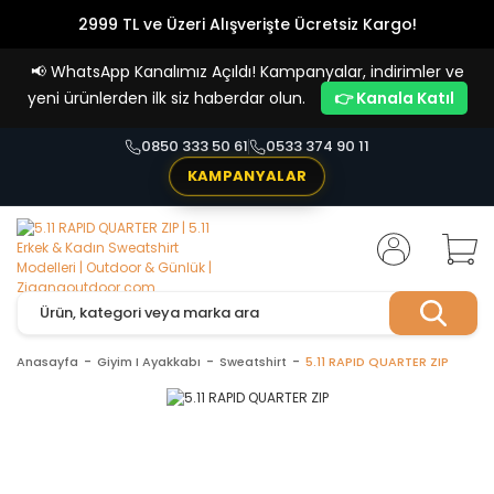
2999 TL ve Üzeri Alışverişte Ücretsiz Kargo!
Havale Ödemelerde %5 İndirim
📢
WhatsApp Kanalımız Açıldı! Kampanyalar, indirimler ve
Vade Farksız 4 Taksit İmkanı!
yeni ürünlerden ilk siz haberdar olun.
👉 Kanala Katıl
0850 333 50 61
0533 374 90 11
KAMPANYALAR
Anasayfa
Giyim I Ayakkabı
Sweatshirt
5.11 RAPID QUARTER ZIP