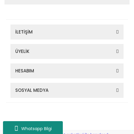
İLETİŞİM
ÜYELİK
HESABIM
SOSYAL MEDYA
Zigana Outdoor 2022 © Tüm Hakları Saklıdır. Kredi kartı bilgileriniz
256bit SSL sertifikası ile korunmaktadır.
Whatsapp Bilgi