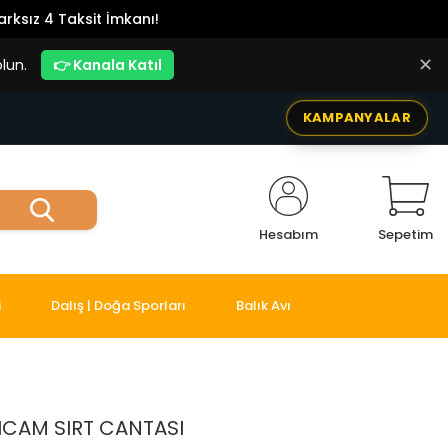
rksız 4 Taksit İmkanı!
✕
lun.
👉 Kanala Katıl
KAMPANYALAR
Hesabım
Sepetim
i
Dalış | Doğa Sporları
Balık Avı
TICAM SIRT CANTASI