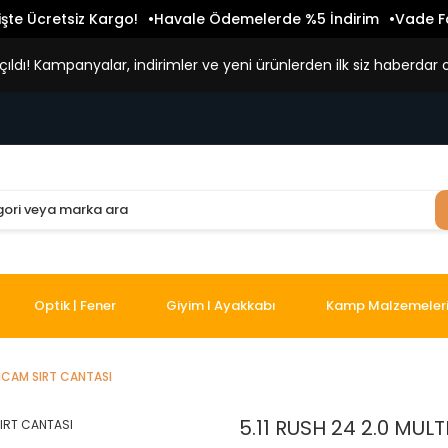
işte Ücretsiz Kargo!
Havale Ödemelerde %5 İndirim
Vade Fa
ldı! Kampanyalar, indirimler ve yeni ürünlerden ilk siz haberdar o
Optik | Fener
Giyim I Ayakkabı
Kamp Malzemeler
TICAM SIRT CANTASI
5.11 RUSH 24 2.0 MUL