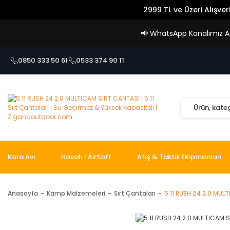
2999 TL ve Üzeri Alışver
📢
WhatsApp Kanalımız Açı
0850 333 50 61
0533 374 90 11
Kara Avı
Havalı I AirSoft
Atış & Taktik EKipmanları
Anasayfa
Kamp Malzemeleri
Sırt Çantaları
5.11 RUSH 24 2.0 MUL