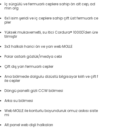
İç sürgülü ve fermuarlı ceplere sahip ön alt cep, ad
min org
6x1 isim şeridi ve iç ceplere sahip çift üst fermuarlı ce
pler
Yüksek mukavemetli, su itici Cordura® 1000D'den üre
tilmiştir
3x3 halkalı harici ön ve yan web MOLLE
Polar astarlı gözlük/medya cebi
Çift dış yan fermuarlı cepler
Ana bölmede dolgulu dizüstü bilgisayar kılıfı ve çift f
ile cepler
Döngü panelli gizli CCW bölmesi
Arka su bölmesi
Web MOLLE ile konturlu boyunduruk omuz askısı siste
mi
Alt panel web dişli halkaları