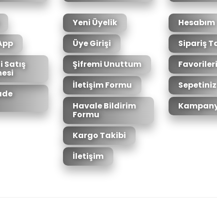
Yeni Üyelik
Hesabım
App
Üye Girişi
Sipariş T
i Satış
Şifremi Unuttum
Favoriler
esi
Gönder
İletişim Formu
Sepetiniz
İade
Havale Bildirim
Kampany
Formu
Kargo Takibi
İletişim
6bit SSL sertifikası ile korunmaktadır.