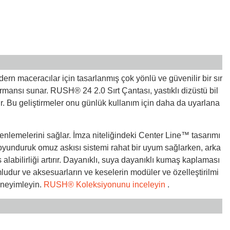
 maceracılar için tasarlanmış çok yönlü ve güvenilir bir sır
formansı sunar. RUSH® 24 2.0 Sırt Çantası, yastıklı dizüstü bil
iştir. Bu geliştirmeler onu günlük kullanım için daha da uyarlana
zenlemelerini sağlar. İmza niteliğindeki Center Line™ tasarımı
oyunduruk omuz askısı sistemi rahat bir uyum sağlarken, arka
alabilirliği artırır. Dayanıklı, suya dayanıklı kumaş kaplaması
dur ve aksesuarların ve keselerin modüler ve özelleştirilmi
eneyimleyin.
RUSH® Koleksiyonunu inceleyin
.