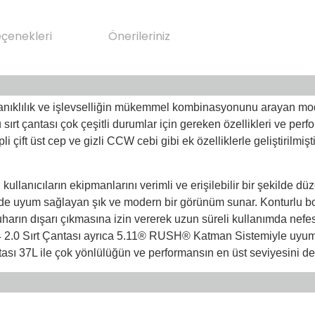
eçenekleri
Önerileriniz
ıklılık ve işlevselliğin mükemmel kombinasyonunu arayan modern
u sırt çantası çok çeşitli durumlar için gereken özellikleri ve per
epli çift üst cep ve gizli CCW cebi gibi ek özelliklerle geliştirilm
lanıcıların ekipmanlarını verimli ve erişilebilir bir şekilde dü
lde uyum sağlayan şık ve modern bir görünüm sunar. Konturlu b
harın dışarı çıkmasına izin vererek uzun süreli kullanımda nefes 
24 2.0 Sırt Çantası ayrıca 5.11® RUSH® Katman Sistemiyle uyumlu
ası 37L ile çok yönlülüğün ve performansın en üst seviyesini d