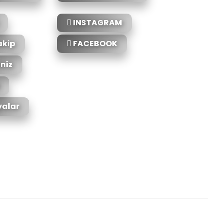
INSTAGRAM
akip
FACEBOOK
iniz
alar