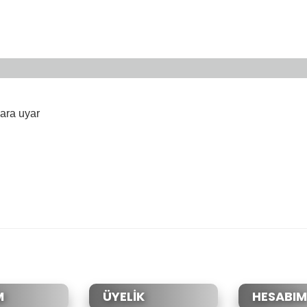
yara uyar
da yetersiz gördüğünüz noktaları öneri formunu kullanarak tarafımıza il
Bu ürüne ilk yorumu siz yapın!
Yorum Yaz
M
ÜYELİK
HESABIM