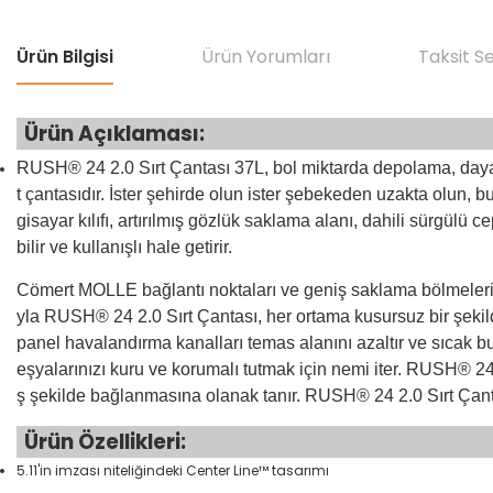
Ürün Bilgisi
Ürün Yorumları
Taksit S
Ürün Açıklaması:
RUSH® 24 2.0 Sırt Çantası 37L, bol miktarda depolama, dayan
t çantasıdır. İster şehirde olun ister şebekeden uzakta olun, b
gisayar kılıfı, artırılmış gözlük saklama alanı, dahili sürgülü c
bilir ve kullanışlı hale getirir.
Cömert MOLLE bağlantı noktaları ve geniş saklama bölmeleri kul
yla RUSH® 24 2.0 Sırt Çantası, her ortama kusursuz bir şeki
panel havalandırma kanalları temas alanını azaltır ve sıcak bu
eşyalarınızı kuru ve korumalı tutmak için nemi iter. RUSH® 
ş şekilde bağlanmasına olanak tanır. RUSH® 24 2.0 Sırt Çant
Ürün Özellikleri:
5.11'in imzası niteliğindeki Center Line™ tasarımı