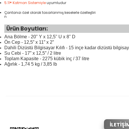
5.11® Katman Sistemiyle
uyumludur
Çantanızı özel olarak tasarlanmış keselerle özelleştiri
n
Ürün Boyutları:
Ana Bölme - 20" Y x 12,5" U x 8" D
Ön Cep - 12,5” x 11” x 2”
Dahili Dizüstü Bilgisayar Kılıfı - 15 inçe kadar dizüstü bilgisa
Su Cebi - 17” x 12,5” / 2 litre
Toplam Kapasite - 2275 kübik inç / 37 litre
Ağırlık - 1,74 5 kg / 3,85 lb
Bu ürünün fiyat bilgisi, resim, ürün açıklamalarında ve diğer konular
Görüş ve önerileriniz için teşekkür ederiz.
Ürün resmi kalitesiz, bozuk veya görüntülenemiyor.
Ürün açıklamasında eksik bilgiler bulunuyor.
Ürün bilgilerinde hatalar bulunuyor.
İLETİŞİ