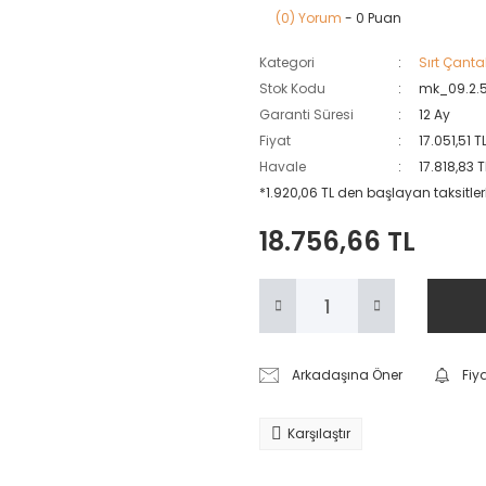
(0) Yorum
- 0 Puan
Kategori
Sırt Çanta
Stok Kodu
mk_09.2.
Garanti Süresi
12 Ay
Fiyat
17.051,51 
Havale
17.818,83 
*1.920,06 TL den başlayan taksitler
18.756,66 TL
Arkadaşına Öner
Fiy
Karşılaştır