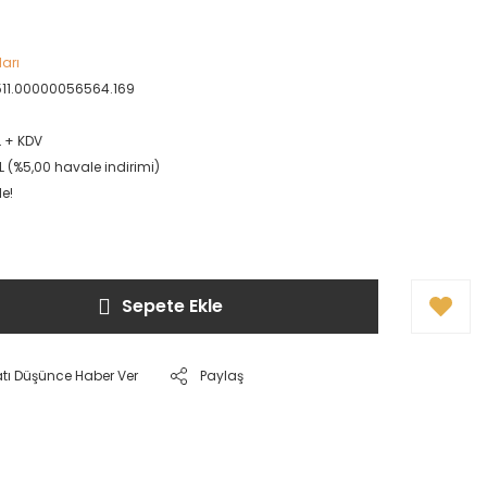
ları
511.00000056564.169
TL + KDV
TL (%5,00 havale indirimi)
le!
Sepete Ekle
atı Düşünce Haber Ver
Paylaş