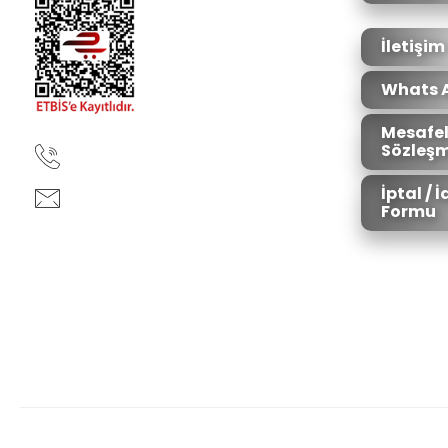
Ürün fiyatı diğer sitelerden daha pahalı.
Bu ürüne benzer farklı alternatifler olmalı.
İletişim
Whats 
Mesafel
Sözleşm
90850 333 50 61
İptal / 
ankara@ziganaav.com
Formu
Zigana Outdoor 2022 © Tüm Hakları Saklıdır. Kredi kartı bilgileriniz 25