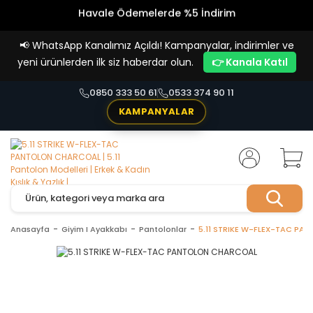
Havale Ödemelerde %5 İndirim
Vade Farksız 4 Taksit İmkanı!
📢
WhatsApp Kanalımız Açıldı! Kampanyalar, indirimler ve
yeni ürünlerden ilk siz haberdar olun.
👉 Kanala Katıl
0850 333 50 61
0533 374 90 11
KAMPANYALAR
Anasayfa
Giyim I Ayakkabı
Pantolonlar
5.11 STRIKE W-FLEX-TAC P