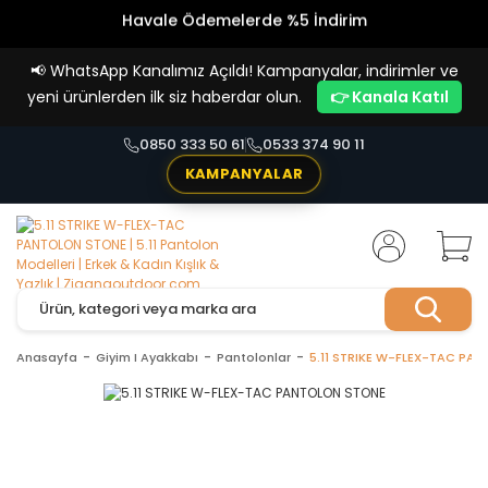
Havale Ödemelerde %5 İndirim
Vade Farksız 4 Taksit İmkanı!
📢
WhatsApp Kanalımız Açıldı! Kampanyalar, indirimler ve
yeni ürünlerden ilk siz haberdar olun.
👉 Kanala Katıl
0850 333 50 61
0533 374 90 11
KAMPANYALAR
Anasayfa
Giyim I Ayakkabı
Pantolonlar
5.11 STRIKE W-FLEX-TAC PA