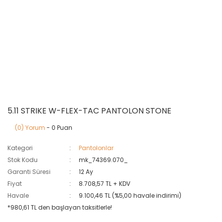
5.11 STRIKE W-FLEX-TAC PANTOLON STONE
(0) Yorum
- 0 Puan
Kategori
Pantolonlar
Stok Kodu
mk_74369.070_
Garanti Süresi
12 Ay
Fiyat
8.708,57 TL + KDV
Havale
9.100,46 TL (%5,00 havale indirimi)
*980,61 TL den başlayan taksitlerle!