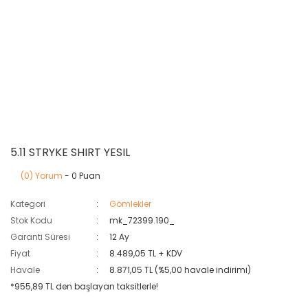
5.11 STRYKE SHIRT YESIL
(0) Yorum
- 0 Puan
Kategori
Gömlekler
Stok Kodu
mk_72399.190_
Garanti Süresi
12 Ay
Fiyat
8.489,05 TL + KDV
Havale
8.871,05 TL (%5,00 havale indirimi)
*955,89 TL den başlayan taksitlerle!