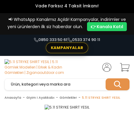
Vade Farksız 4 Taksit İmkanı!
📢
WhatsApp Kanalımız Açıldı! Kampanyalar, indirimler ve
yeni ürünlerden ilk siz haberdar olun.
👉 Kanala Katıl
0850 333 50 61
0533 374 90 11
KAMPANYALAR
Anasayfa
Giyim I Ayakkabı
Gömlekler
5.11 STRYKE SHIRT YESIL