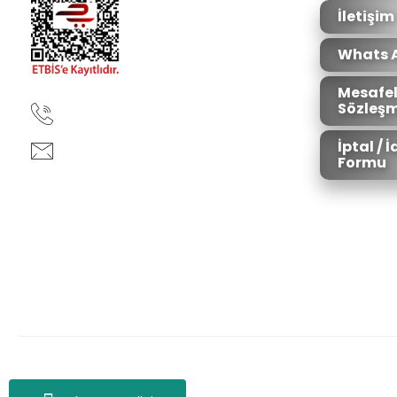
Bu ürüne benzer farklı alternatifler olmalı.
İletişim
Whats 
Mesafel
Sözleşm
90850 333 50 61
İptal / 
ankara@ziganaav.com
Formu
Zigana Outdoor 2022 © Tüm Hakları Saklıdır. Kredi kartı bilgileriniz 25