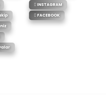
INSTAGRAM
akip
FACEBOOK
iniz
alar