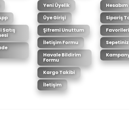
Yeni Üyelik
Hesabım
App
Üye Girişi
Sipariş T
i Satış
Şifremi Unuttum
Favoriler
esi
Gönder
İletişim Formu
Sepetiniz
İade
Havale Bildirim
Kampany
Formu
Kargo Takibi
İletişim
6bit SSL sertifikası ile korunmaktadır.