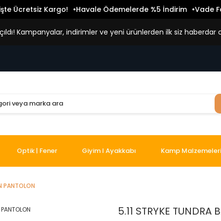
işte Ücretsiz Kargo!
Havale Ödemelerde %5 İndirim
Vade Fa
ldı! Kampanyalar, indirimler ve yeni ürünlerden ilk siz haberdar o
Optik | Fener
Giyim I Ayakkabı
Kamp Malzemeler
AN PANTOLON
5.11 STRYKE TUNDRA