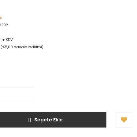
ar
.192
L + KDV
L (%5,00 havale indirimi)
Sepete Ekle