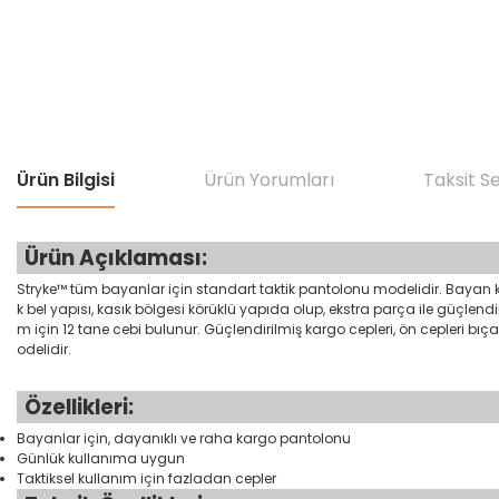
Ürün Bilgisi
Ürün Yorumları
Taksit S
Ürün Açıklaması:
Stryke™ tüm bayanlar için standart taktik pantolonu modelidir. Bayan kulla
k bel yapısı, kasık bölgesi körüklü yapıda olup, ekstra parça ile güçlend
m için 12 tane cebi bulunur. Güçlendirilmiş kargo cepleri, ön cepleri bı
odelidir.
Özellikleri:
Bayanlar için, dayanıklı ve raha kargo pantolonu
Günlük kullanıma uygun
Taktiksel kullanım için fazladan cepler