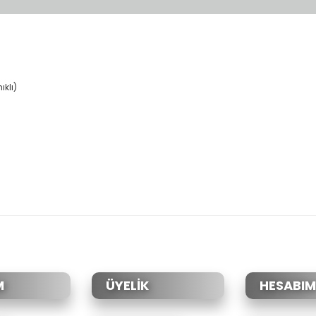
klı)
da yetersiz gördüğünüz noktaları öneri formunu kullanarak tarafımıza il
Bu ürüne ilk yorumu siz yapın!
Yorum Yaz
M
ÜYELİK
HESABIM