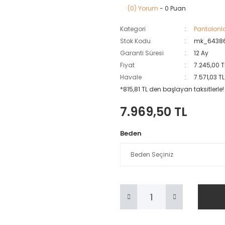
(0) Yorum
- 0 Puan
Kategori
Pantolonl
Stok Kodu
mk_64386
Garanti Süresi
12 Ay
Fiyat
7.245,00 T
Havale
7.571,03 T
*815,81 TL den başlayan taksitlerle!
7.969,50 TL
Beden