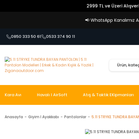
2999 TL ve Üzeri Alışver
📢
WhatsApp Kanalımız Açı
0850 333 50 61
0533 374 90 11
Kara Avı
Havalı I AirSoft
Atış & Taktik EKipmanları
Anasayfa
Giyim I Ayakkabı
Pantolonlar
5.11 STRYKE TUNDRA BAY