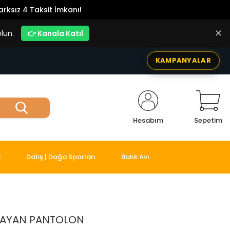
rksız 4 Taksit İmkanı!
✕
lun.
👉 Kanala Katıl
KAMPANYALAR
Hesabım
Sepetim
i
Dalış | Doğa Sporları
Balık Avı
 BAYAN PANTOLON