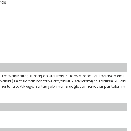
ylaş
önlü mekanik streç kumaştan üretilmiştir. Hareket rahatlığı sağlayan elasti
nıklı) ile fazladan konfor ve dayanıklılık sağlanmıştır. Taktiksel kullanı
her türlü taktik eşyanızı taşıyabilmenizi sağlayan, rahat bir pantolon m