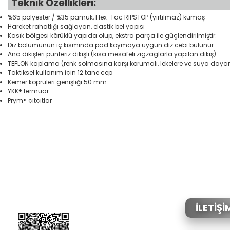
Teknik Özellikleri:
%65 polyester / %35 pamuk, Flex-Tac RIPSTOP (yırtılmaz) kumaş
Hareket rahatlığı sağlayan, elastik bel yapısı
Kasık bölgesi körüklü yapıda olup, ekstra parça ile güçlendirilmiştir.
Diz bölümünün iç kısmında pad koymaya uygun diz cebi bulunur.
Ana dikişleri punteriz dikişli (kısa mesafeli zigzaglarla yapılan dikiş)
TEFLON kaplama (renk solmasına karşı korumalı, lekelere ve suya dayanı
Taktiksel kullanım için 12 tane cep
Kemer köprüleri genişliği 50 mm
YKK® fermuar
Prym® çıtçıtlar
Bu ürünün fiyat bilgisi, resim, ürün açıklamalarında ve diğer konular
Görüş ve önerileriniz için teşekkür ederiz.
Ürün resmi kalitesiz, bozuk veya görüntülenemiyor.
Ürün açıklamasında eksik bilgiler bulunuyor.
Ürün bilgilerinde hatalar bulunuyor.
İLETİŞİ
Ürün fiyatı diğer sitelerden daha pahalı.