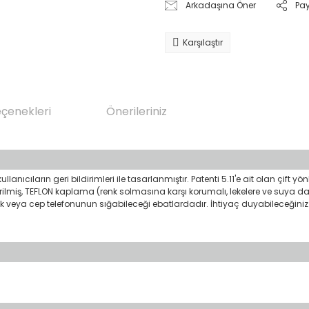
Arkadaşına Öner
Pa
Karşılaştır
eçenekleri
Önerileriniz
nıcıların geri bildirimleri ile tasarlanmıştır. Patenti 5.11'e ait olan çift y
irilmiş, TEFLON kaplama (renk solmasına karşı korumalı, lekelere ve suya daya
çak veya cep telefonunun sığabileceği ebatlardadır. İhtiyaç duyabileceğiniz 