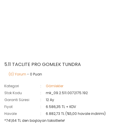
5.11 TACLITE PRO GOMLEK TUNDRA
(0) Yorum
- 0 Puan
Kategori
Gömlekler
Stok Kodu
mk_09.2.511.0072175.192
Garanti Süresi
12 Ay
Fiyat
6.586,35 TL + KDV
Havale
6.882,73 TL (%5,00 havale indirimi)
*741,64 TL den başlayan taksitlerle!