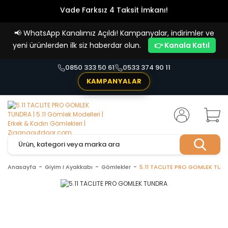
Vade Farksız 4 Taksit İmkanı!
📢
WhatsApp Kanalımız Açıldı! Kampanyalar, indirimler ve
yeni ürünlerden ilk siz haberdar olun.
👉 Kanala Katıl
0850 333 50 61
0533 374 90 11
KAMPANYALAR
Anasayfa
Giyim I Ayakkabı
Gömlekler
5.11 TACLITE PRO GOMLEK TUN