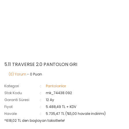
5.11 TRAVERSE 2.0 PANTOLON GRI
(0) Yorum
- 0 Puan
Kategori
Pantolonlar
Stok Kodu
mk_74438.092
Garanti Süresi
12 Ay
Fiyat
5.488,49 TL + KDV
Havale
5.735,47 TL (%5,00 havale indirimi)
*618,02 TL den başlayan taksitlerle!