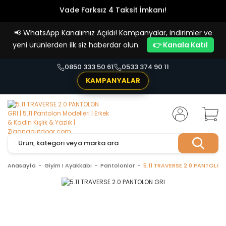
Vade Farksız 4 Taksit İmkanı!
📢
WhatsApp Kanalımız Açıldı! Kampanyalar, indirimler ve
yeni ürünlerden ilk siz haberdar olun.
👉 Kanala Katıl
0850 333 50 61
0533 374 90 11
KAMPANYALAR
Anasayfa
Giyim I Ayakkabı
Pantolonlar
5.11 TRAVERSE 2.0 PANTOLON