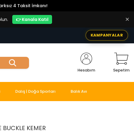
rksız 4 Taksit İmkanı!
✕
lun.
👉 Kanala Katıl
KAMPANYALAR
Hesabım
Sepetim
i
Dalış | Doğa Sporları
Balık Avı
E BUCKLE KEMER