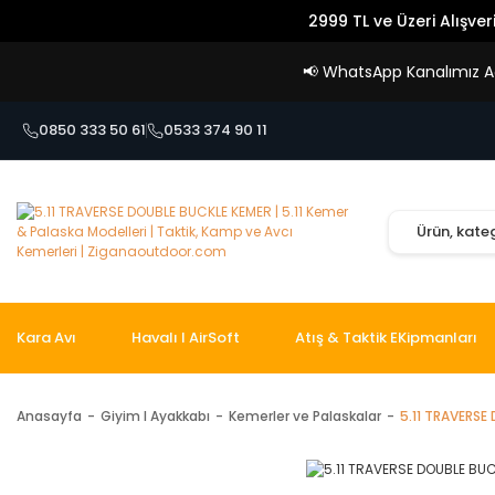
2999 TL ve Üzeri Alışver
📢
WhatsApp Kanalımız Açı
0850 333 50 61
0533 374 90 11
Kara Avı
Havalı I AirSoft
Atış & Taktik EKipmanları
Anasayfa
Giyim I Ayakkabı
Kemerler ve Palaskalar
5.11 TRAVERSE