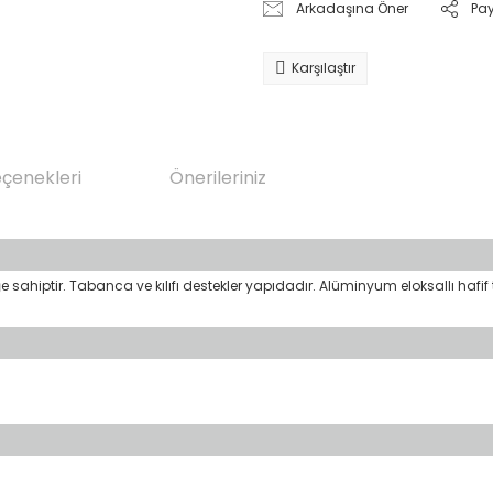
Arkadaşına Öner
Pa
Karşılaştır
eçenekleri
Önerileriniz
ğe sahiptir. Tabanca ve kılıfı destekler yapıdadır. Alüminyum eloksallı hafi