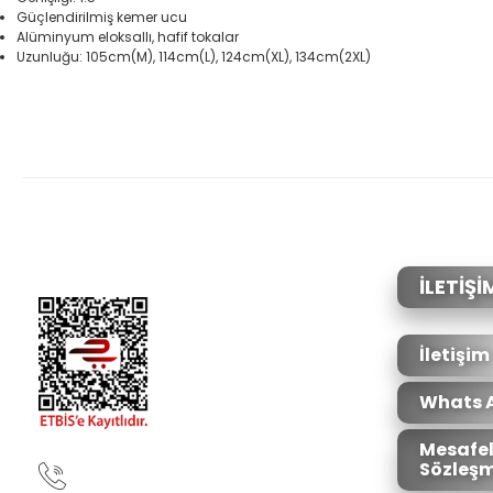
Güçlendirilmiş kemer ucu
Alüminyum eloksallı, hafif tokalar
Uzunluğu: 105cm(M), 114cm(L), 124cm(XL), 134cm(2XL)
Bu ürünün fiyat bilgisi, resim, ürün açıklamalarında ve diğer konular
Görüş ve önerileriniz için teşekkür ederiz.
Ürün resmi kalitesiz, bozuk veya görüntülenemiyor.
Ürün açıklamasında eksik bilgiler bulunuyor.
Ürün bilgilerinde hatalar bulunuyor.
İLETİŞİ
Ürün fiyatı diğer sitelerden daha pahalı.
Bu ürüne benzer farklı alternatifler olmalı.
İletişim
Whats 
Mesafel
Sözleşm
90850 333 50 61