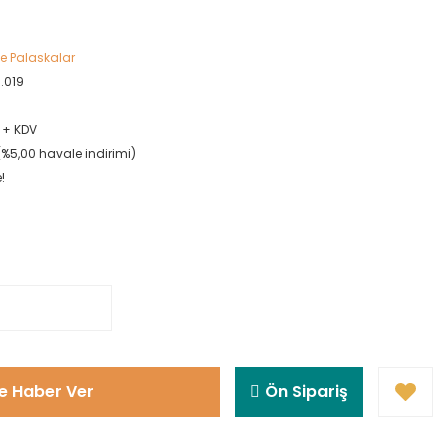
ve Palaskalar
.019
L + KDV
L (%5,00 havale indirimi)
!
e Haber Ver
Ön Sipariş