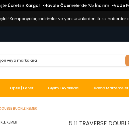
işte Ücretsiz Kargo!
Havale Ödemelerde %5 İndirim
Vade Fa
ldı! Kampanyalar, indirimler ve yeni ürünlerden ilk siz haberdar o
Optik | Fener
Giyim I Ayakkabı
Kamp Malzemeler
 DOUBLE BUCKLE KEMER
5.11 TRAVERSE DOUBL