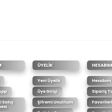
da yetersiz gördüğünüz noktaları öneri formunu kullanarak tarafımıza il
Bu ürüne ilk yorumu siz yapın!
Yorum Yaz
M
ÜYELİK
HESABIM
Yeni Üyelik
Hesabım
App
Üye Girişi
Sipariş T
i Satış
Şifremi Unuttum
Favoriler
esi
Gönder