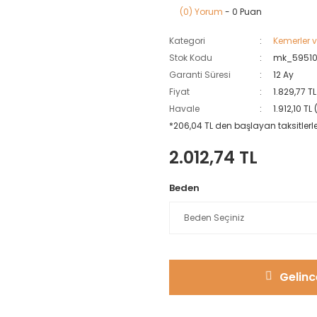
(0) Yorum
- 0 Puan
Kategori
Kemerler 
Stok Kodu
mk_59510
Garanti Süresi
12 Ay
Fiyat
1.829,77 T
Havale
1.912,10 T
*206,04 TL den başlayan taksitlerle
2.012,74 TL
Beden
Gelinc