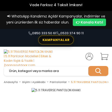
Vade Farksız 4 Taksit İmkanı!
📢
WhatsApp Kanalımız Açıldı! Kampanyalar, indirimler ve
yeni ürünlerden ilk siz haberdar olun.
👉 Kanala Katıl
0850 333 50 61
0533 374 90 11
KAMPANYALAR
Anasayfa
Giyim I Ayakkabı
Pantolonlar
5.11 TRAVERSE PANTOLON KH