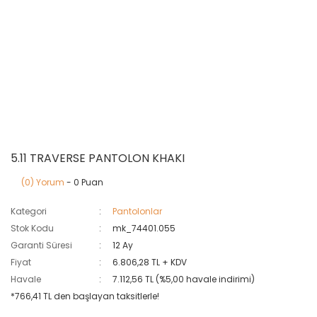
5.11 TRAVERSE PANTOLON KHAKI
(0) Yorum
- 0 Puan
Kategori
Pantolonlar
Stok Kodu
mk_74401.055
Garanti Süresi
12 Ay
Fiyat
6.806,28 TL + KDV
Havale
7.112,56 TL (%5,00 havale indirimi)
*766,41 TL den başlayan taksitlerle!