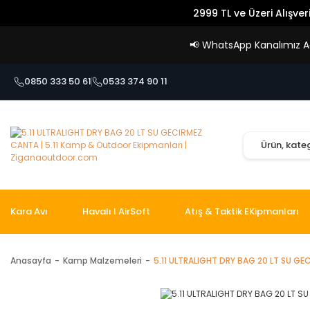
2999 TL ve Üzeri Alışver
📢
WhatsApp Kanalımız Açı
0850 333 50 61
0533 374 90 11
Kara Avı
Havalı I AirSoft
Atış & Taktik EKipmanları
Anasayfa
Kamp Malzemeleri
5.11 ULTRALIGHT DRY BAG 20 LT SU G