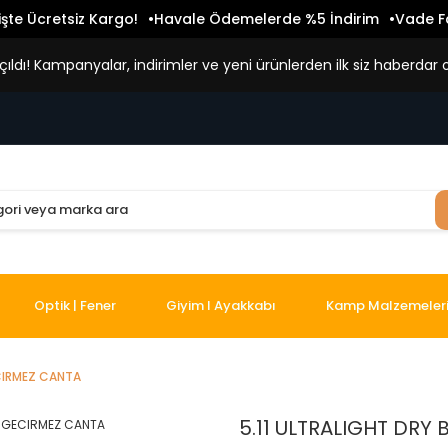
işte Ücretsiz Kargo!
Havale Ödemelerde %5 İndirim
Vade Fa
ldı! Kampanyalar, indirimler ve yeni ürünlerden ilk siz haberdar o
Optik | Fener
Giyim I Ayakkabı
Kamp Malzemeler
ECIRMEZ CANTA
5.11 ULTRALIGHT DRY