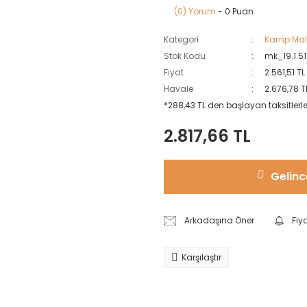
(0) Yorum
- 0 Puan
Kategori
Kamp Mal
Stok Kodu
mk_19.1.5
Fiyat
2.561,51 T
Havale
2.676,78 T
*288,43 TL den başlayan taksitlerle
2.817,66 TL
Gelinc
Arkadaşına Öner
Fiy
Karşılaştır