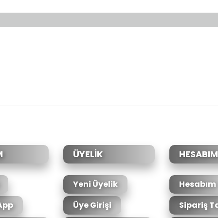
da yetersiz gördüğünüz noktaları öneri formunu kullanarak tarafımıza il
Bu ürüne ilk yorumu siz yapın!
Yorum Yaz
M
ÜYELİK
HESABIM
Yeni Üyelik
Hesabım
App
Üye Girişi
Sipariş T