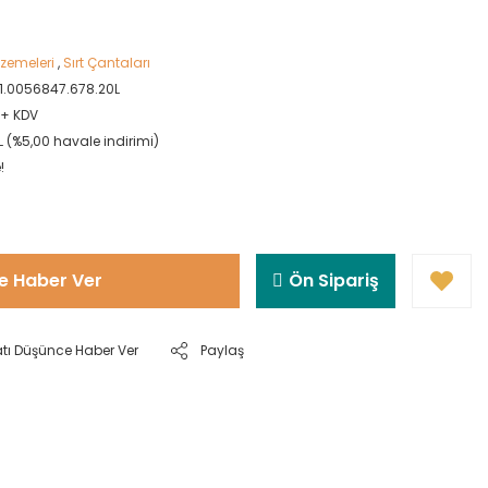
zemeleri
,
Sırt Çantaları
11.0056847.678.20L
L + KDV
L (%5,00 havale indirimi)
!
e Haber Ver
Ön Sipariş
atı Düşünce Haber Ver
Paylaş