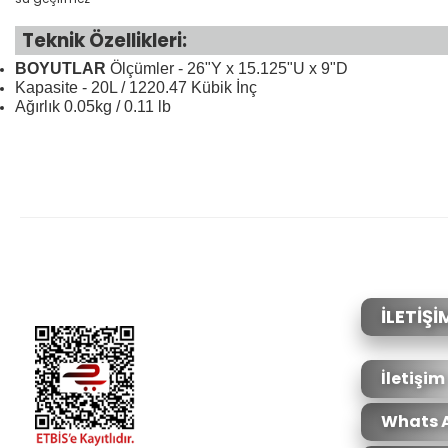
Teknik Özellikleri:
BOYUTLAR
Ölçümler - 26"Y x 15.125"U x 9"D
Kapasite - 20L / 1220.47 Kübik İnç
Ağırlık 0.05kg / 0.11 lb
Bu ürünün fiyat bilgisi, resim, ürün açıklamalarında ve diğer konular
Görüş ve önerileriniz için teşekkür ederiz.
Ürün resmi kalitesiz, bozuk veya görüntülenemiyor.
Ürün açıklamasında eksik bilgiler bulunuyor.
Ürün bilgilerinde hatalar bulunuyor.
İLETİŞİ
Ürün fiyatı diğer sitelerden daha pahalı.
Bu ürüne benzer farklı alternatifler olmalı.
İletişim
Whats 