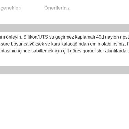
eçenekleri
Önerileriniz
ını önleyin. Silikon/UTS su geçirmez kaplamalı 40d naylon ripstopt
ğin süre boyunca yüksek ve kuru kalacağından emin olabilirsiniz. R
tasının içinde sabitlemek için çift görev görür. İster akıntılarda s