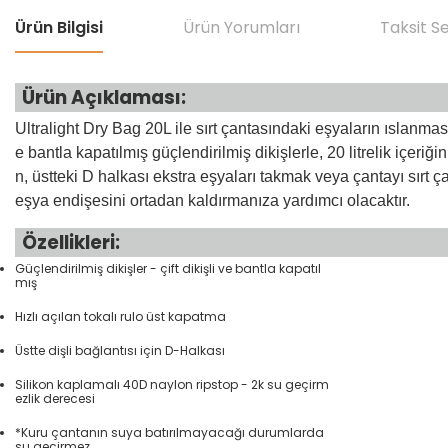
Ürün Bilgisi
Ürün Yorumları
Taksit S
Ürün Açıklaması:
Ultralight Dry Bag 20L ile sırt çantasındaki eşyaların ıslanmas
e bantla kapatılmış güçlendirilmiş dikişlerle, 20 litrelik içeri
n, üstteki D halkası ekstra eşyaları takmak veya çantayı sırt çan
eşya endişesini ortadan kaldırmanıza yardımcı olacaktır.
Özellikleri:
Güçlendirilmiş dikişler - çift dikişli ve bantla kapatıl
mış
Hızlı açılan tokalı rulo üst kapatma
Üstte dişli bağlantısı için D-Halkası
Silikon kaplamalı 40D naylon ripstop - 2k su geçirm
ezlik derecesi
*Kuru çantanın suya batırılmayacağı durumlarda
su geçirmez