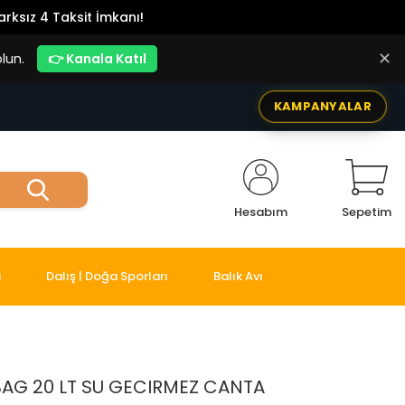
rksız 4 Taksit İmkanı!
✕
lun.
👉 Kanala Katıl
KAMPANYALAR
Hesabım
Sepetim
i
Dalış | Doğa Sporları
Balık Avı
 BAG 20 LT SU GECIRMEZ CANTA