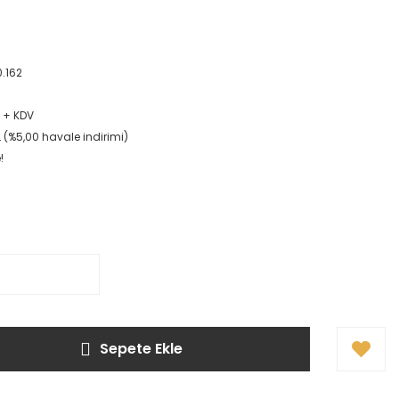
.162
L + KDV
L (%5,00 havale indirimi)
!
Sepete Ekle