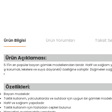
Ürün Bilgisi
Ürün Yorumları
Taksit S
Ürün Açıklaması:
5.11'in en popüler bayan gömlek modellerinden biridir. Hafif ve sağlam 
şı korumalı, lekelere ve suya dayanıklı) özelliğine sahiptir. Düğmeler
r.
Özellikleri:
Bayan modelidir.
Taktik kullanım, yolculuklarda ve outdoor için uygun bir gömlek modelid
Hafif ve sağlam yapıdadır.
Taktik kullanım için fazladan cepleri bulunur.
Manşetleri ayarlanabilir yapıdadır.