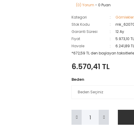
(0) Yorum
- 0 Puan
Kategori
Gömlekler
Stok Kodu
mk_62070
Garanti Süresi
12 Ay
Fiyat
5.973,10 T
Havale
6.241,89 T
*672,59 TL den başlayan taksitlerle
6.570,41 TL
Beden