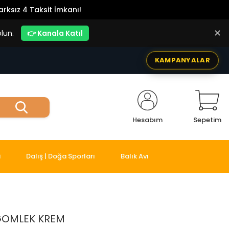
rksız 4 Taksit İmkanı!
✕
lun.
👉 Kanala Katıl
KAMPANYALAR
Hesabım
Sepetim
i
Dalış | Doğa Sporları
Balık Avı
 GOMLEK KREM