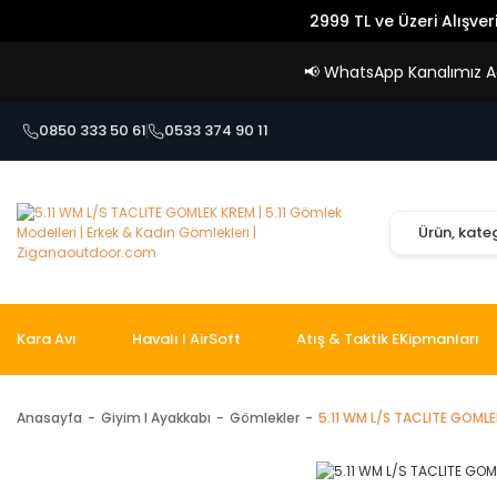
2999 TL ve Üzeri Alışver
📢
WhatsApp Kanalımız Açı
0850 333 50 61
0533 374 90 11
Kara Avı
Havalı I AirSoft
Atış & Taktik EKipmanları
Anasayfa
Giyim I Ayakkabı
Gömlekler
5.11 WM L/S TACLITE GOML