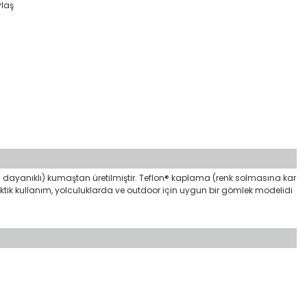
ylaş
şı dayanıklı) kumaştan üretilmiştir. Teflon® kaplama (renk solmasına kar
ktik kullanım, yolculuklarda ve outdoor için uygun bir gömlek modelidi