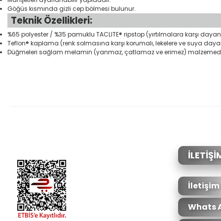
Göğüs kısmında gizli cep bölmesi bulunur.
Teknik Özellikleri:
%65 polyester / %35 pamuklu TACLITE® ripstop (yırtılmalara karşı dayanık
Teflon® kaplama (renk solmasına karşı korumalı, lekelere ve suya dayanık
Düğmeleri sağlam melamin (yanmaz, çatlamaz ve erimez) malzemeden
Bu ürünün fiyat bilgisi, resim, ürün açıklamalarında ve diğer konular
Görüş ve önerileriniz için teşekkür ederiz.
Ürün resmi kalitesiz, bozuk veya görüntülenemiyor.
Ürün açıklamasında eksik bilgiler bulunuyor.
Ürün bilgilerinde hatalar bulunuyor.
İLETİŞİ
Ürün fiyatı diğer sitelerden daha pahalı.
Bu ürüne benzer farklı alternatifler olmalı.
İletişim
Whats 