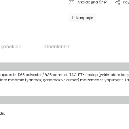
Arkadaşına Öner
Pa
Karşılaştır
eçenekleri
Önerileriniz
yapıdadır. %65 polyester / %35 pamuklu TACLITE® ripstop (yırtılmalara kar
i sağlam melamin (yanmaz, çatlamaz ve erimez) malzemeden yapılmıştır. Ta
ir.