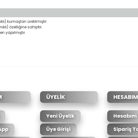
lı) kumaştan üretilmiştir.
lı) özelliğine sahiptir.
 yapılmıştır.
da yetersiz gördüğünüz noktaları öneri formunu kullanarak tarafımıza il
Bu ürüne ilk yorumu siz yapın!
Yorum Yaz
M
ÜYELİK
HESABIM
Yeni Üyelik
Hesabım
App
Üye Girişi
Sipariş T