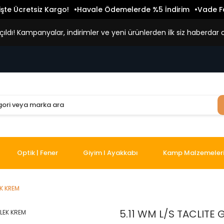
işte Ücretsiz Kargo!
Havale Ödemelerde %5 İndirim
Vade Fa
ldı! Kampanyalar, indirimler ve yeni ürünlerden ilk siz haberdar o
Optik | Fener
Giyim I Ayakkabı
Kamp Malzemeler
EK KREM
5.11 WM L/S TACLITE