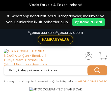
Vade Farksız 4 Taksit İmkanı!
📢
WhatsApp Kanalımız Açıldı! Kampanyalar, indirimler ve
yeni ürünlerden ilk siz haberdar olun.
👉 Kanala Katıl
0850 333 50 61
0533 374 90 11
KAMPANYALAR
Anasayfa
Kamp Malzemeleri
Çakı & Bıçaklar
AITOR COMBAT-TEC SI