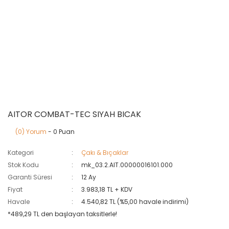
AITOR COMBAT-TEC SIYAH BICAK
(0) Yorum
- 0 Puan
Kategori
Çakı & Bıçaklar
Stok Kodu
mk_03.2.AIT.00000016101.000
Garanti Süresi
12 Ay
Fiyat
3.983,18 TL + KDV
Havale
4.540,82 TL (%5,00 havale indirimi)
*489,29 TL den başlayan taksitlerle!