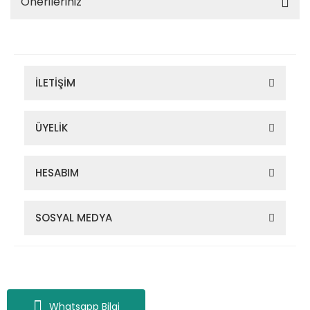
Önerileriniz
İLETİŞİM
ÜYELİK
HESABIM
SOSYAL MEDYA
Zigana Outdoor 2022 © Tüm Hakları Saklıdır. Kredi kartı bilgileriniz
256bit SSL sertifikası ile korunmaktadır.
Whatsapp Bilgi