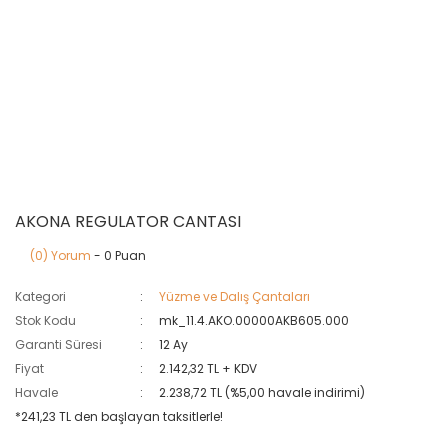
AKONA REGULATOR CANTASI
(0) Yorum
- 0 Puan
Kategori
Yüzme ve Dalış Çantaları
Stok Kodu
mk_11.4.AKO.00000AKB605.000
Garanti Süresi
12 Ay
Fiyat
2.142,32 TL + KDV
Havale
2.238,72 TL (%5,00 havale indirimi)
*241,23 TL den başlayan taksitlerle!