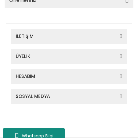
Önerileriniz
İLETİŞİM
ÜYELİK
HESABIM
SOSYAL MEDYA
Zigana Outdoor 2022 © Tüm Hakları Saklıdır. Kredi kartı bilgileriniz
256bit SSL sertifikası ile korunmaktadır.
Whatsapp Bilgi