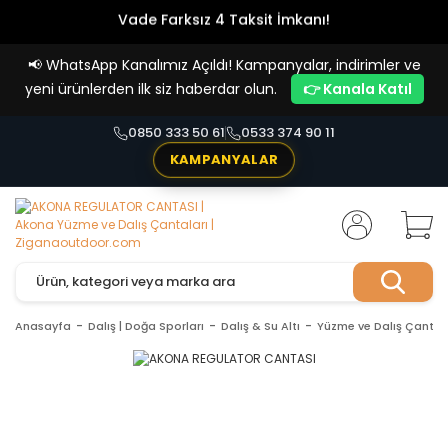
Vade Farksız 4 Taksit İmkanı!
📢
WhatsApp Kanalımız Açıldı! Kampanyalar, indirimler ve
yeni ürünlerden ilk siz haberdar olun.
👉 Kanala Katıl
0850 333 50 61
0533 374 90 11
KAMPANYALAR
Anasayfa
Dalış | Doğa Sporları
Dalış & Su Altı
Yüzme ve Dalış Çantal