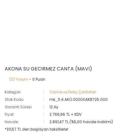
AKONA SU GECIRMEZ CANTA (MAVI)
(0) Yorum
- 0 Puan
Kategori
Yüzme ve Dalış Çantaları
Stok Kodu
mk_11.4.AKO.00000AKB725.000
Garanti Süresi
12 Ay
Fiyat
2.766,96 TL + KDV
Havale
2.891,47 TL (%5,00 havale indirimi)
*311,57 TL den başlayan taksitlerle!