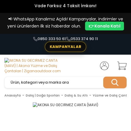
Vade Farksız 4 Taksit İmkanı!
📢
WhatsApp Kanalımız Açıldı! Kampanyalar, indirimler ve
yeni ürünlerden ilk siz haberdar olun.
👉 Kanala Katıl
0850 333 50 61
0533 374 90 11
KAMPANYALAR
Anasayfa
Dalış | Doğa Sporları
Dalış & Su Altı
Yüzme ve Dalış Çantal