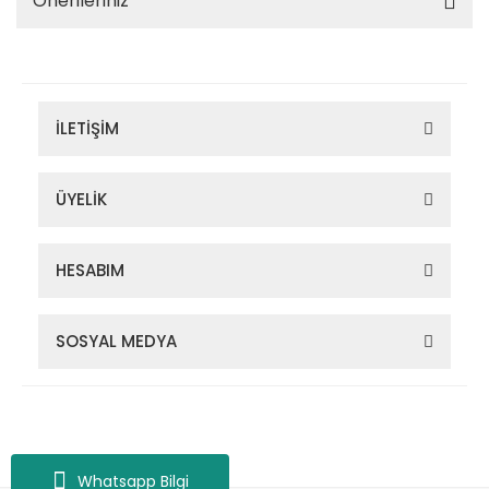
Önerileriniz
İLETİŞİM
ÜYELİK
HESABIM
SOSYAL MEDYA
Zigana Outdoor 2022 © Tüm Hakları Saklıdır. Kredi kartı bilgileriniz
256bit SSL sertifikası ile korunmaktadır.
Whatsapp Bilgi