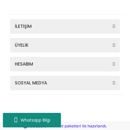
İLETİŞİM
ÜYELİK
HESABIM
SOSYAL MEDYA
Zigana Outdoor 2022 © Tüm Hakları Saklıdır. Kredi kartı bilgileriniz
256bit SSL sertifikası ile korunmaktadır.
Whatsapp Bilgi
ile
ideasoft
e-