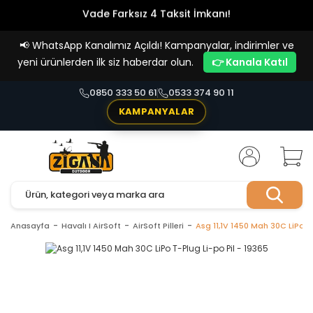
Vade Farksız 4 Taksit İmkanı!
📢
WhatsApp Kanalımız Açıldı! Kampanyalar, indirimler ve
yeni ürünlerden ilk siz haberdar olun.
👉 Kanala Katıl
0850 333 50 61
0533 374 90 11
KAMPANYALAR
Anasayfa
Havalı I AirSoft
AirSoft Pilleri
Asg 11,1V 1450 Mah 30C LiPo T