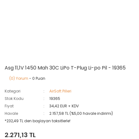
Asg 11,1V 1450 Mah 30C LiPo T-Plug Li-po Pil - 19365
(0) Yorum
- 0 Puan
Kategori
AirSoft Pilleri
Stok Kodu
19365
Fiyat
34,42 EUR + KDV
Havale
2.157,58 TL (%5,00 havale indirimi)
*232,49 TL den başlayan taksitlerle!
2.271,13 TL