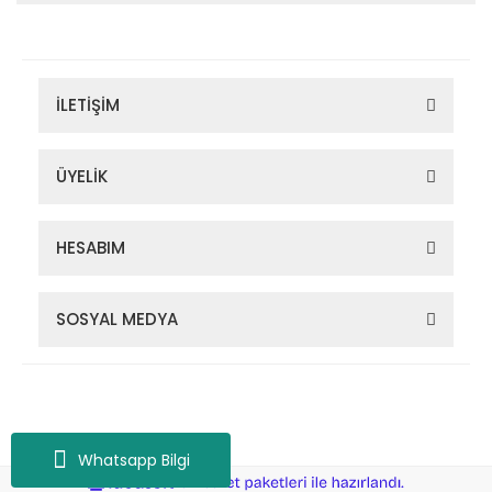
İLETİŞİM
ÜYELİK
HESABIM
SOSYAL MEDYA
Zigana Outdoor 2022 © Tüm Hakları Saklıdır. Kredi kartı bilgileriniz
256bit SSL sertifikası ile korunmaktadır.
Whatsapp Bilgi
ile
ideasoft
e-