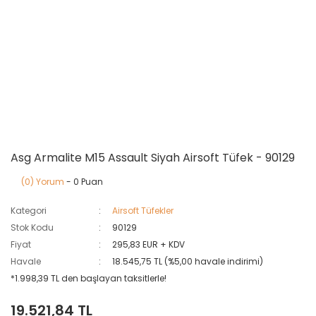
Asg Armalite M15 Assault Siyah Airsoft Tüfek - 90129
(0) Yorum
- 0 Puan
Kategori
Airsoft Tüfekler
Stok Kodu
90129
Fiyat
295,83 EUR + KDV
Havale
18.545,75 TL (%5,00 havale indirimi)
*1.998,39 TL den başlayan taksitlerle!
19.521,84 TL