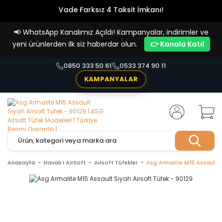
Vade Farksız 4 Taksit İmkanı!
📢
WhatsApp Kanalımız Açıldı! Kampanyalar, indirimler ve
yeni ürünlerden ilk siz haberdar olun.
👉 Kanala Katıl
0850 333 50 61
0533 374 90 11
KAMPANYALAR
Anasayfa
Havalı I AirSoft
Airsoft Tüfekler
Asg Armalite M15 Assault S