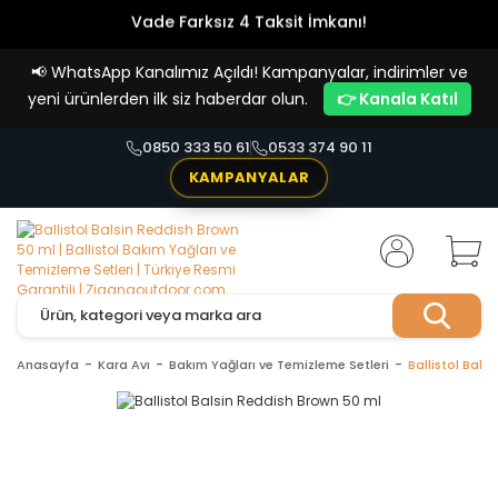
Vade Farksız 4 Taksit İmkanı!
📢
WhatsApp Kanalımız Açıldı! Kampanyalar, indirimler ve
yeni ürünlerden ilk siz haberdar olun.
👉 Kanala Katıl
0850 333 50 61
0533 374 90 11
KAMPANYALAR
Anasayfa
Kara Avı
Bakım Yağları ve Temizleme Setleri
Ballistol Bals