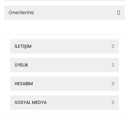
Önerileriniz
İLETİŞİM
ÜYELİK
HESABIM
SOSYAL MEDYA
Zigana Outdoor 2022 © Tüm Hakları Saklıdır. Kredi kartı bilgileriniz