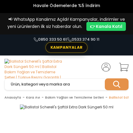
Vade Farksız 4 Taksit İmkanı!
📢
WhatsApp Kanalımız Açıldı! Kampanyalar, indirimler ve
yeni ürünlerden ilk siz haberdar olun.
👉 Kanala Katıl
0850 333 50 61
0533 374 90 11
KAMPANYALAR
Anasayfa
Kara Avı
Bakım Yağları ve Temizleme Setleri
Ballistol Scher