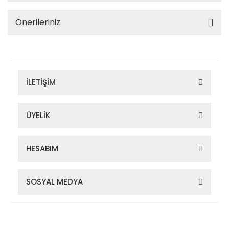
Önerileriniz
İLETİŞİM
ÜYELİK
HESABIM
SOSYAL MEDYA
Zigana Outdoor 2022 © Tüm Hakları Saklıdır. Kredi kartı bilgileriniz