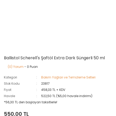
Ballistol Scherell's Şaftöl Extra Dark Süngerli 50 ml
(0) Yorum
- 0 Puan
Kategori
Bakım Yağları ve Temizleme Setleri
Stok Kodu
23817
Fiyat
458,33 TL + KDV
Havale
522,50 TL (%5,00 havale indirimi)
*56,30 TL den başlayan taksitlerle!
550,00 TL