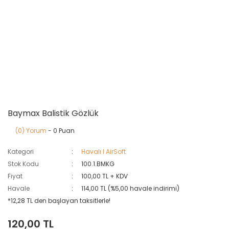
Baymax Balistik Gözlük
(0) Yorum
- 0 Puan
Kategori
Havalı I AirSoft
Stok Kodu
100.1.BMKG
Fiyat
100,00 TL + KDV
Havale
114,00 TL (%5,00 havale indirimi)
*12,28 TL den başlayan taksitlerle!
120,00 TL