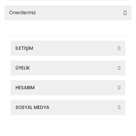
Önerileriniz
İLETİŞİM
ÜYELİK
HESABIM
SOSYAL MEDYA
Zigana Outdoor 2022 © Tüm Hakları Saklıdır. Kredi kartı bilgileriniz
256bit SSL sertifikası ile korunmaktadır.