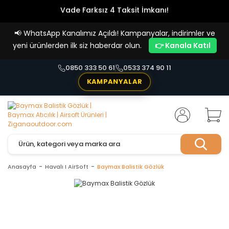
Vade Farksız 4 Taksit İmkanı!
📢
WhatsApp Kanalımız Açıldı! Kampanyalar, indirimler ve
yeni ürünlerden ilk siz haberdar olun.
👉 Kanala Katıl
0850 333 50 61
0533 374 90 11
KAMPANYALAR
Anasayfa
Havalı I AirSoft
Baymax Balistik Gözlük