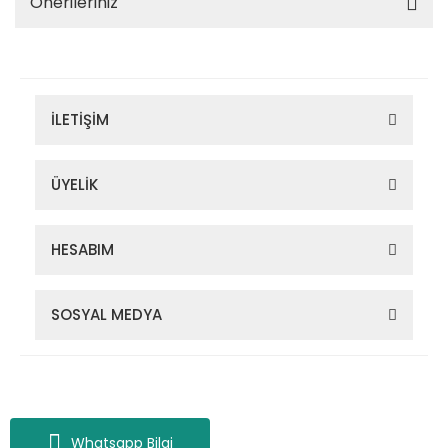
Önerileriniz
İLETİŞİM
ÜYELİK
HESABIM
SOSYAL MEDYA
Zigana Outdoor 2022 © Tüm Hakları Saklıdır. Kredi kartı bilgileriniz
256bit SSL sertifikası ile korunmaktadır.
Whatsapp Bilgi