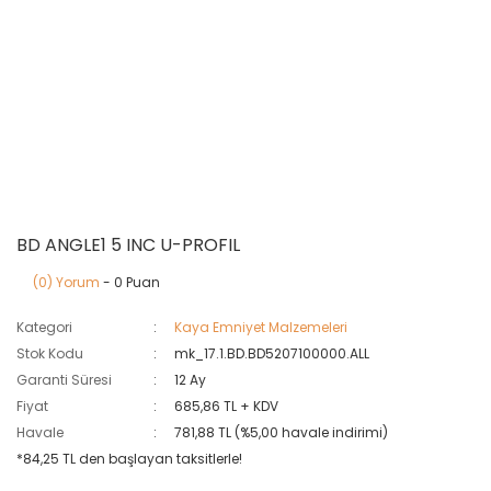
BD ANGLE1 5 INC U-PROFIL
(0) Yorum
- 0 Puan
Kategori
Kaya Emniyet Malzemeleri
Stok Kodu
mk_17.1.BD.BD5207100000.ALL
Garanti Süresi
12 Ay
Fiyat
685,86 TL + KDV
Havale
781,88 TL (%5,00 havale indirimi)
*84,25 TL den başlayan taksitlerle!