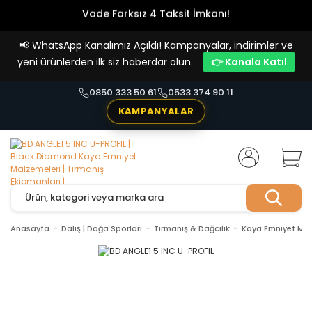
Vade Farksız 4 Taksit İmkanı!
📢
WhatsApp Kanalımız Açıldı! Kampanyalar, indirimler ve
yeni ürünlerden ilk siz haberdar olun.
👉 Kanala Katıl
0850 333 50 61
0533 374 90 11
KAMPANYALAR
Anasayfa
Dalış | Doğa Sporları
Tırmanış & Dağcılık
Kaya Emniyet Mal