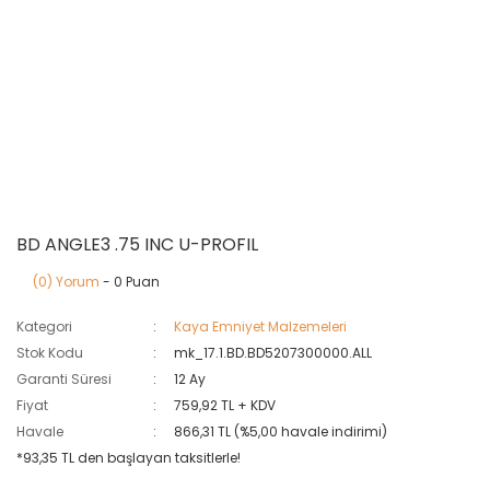
BD ANGLE3 .75 INC U-PROFIL
(0) Yorum
- 0 Puan
Kategori
Kaya Emniyet Malzemeleri
Stok Kodu
mk_17.1.BD.BD5207300000.ALL
Garanti Süresi
12 Ay
Fiyat
759,92 TL + KDV
Havale
866,31 TL (%5,00 havale indirimi)
*93,35 TL den başlayan taksitlerle!