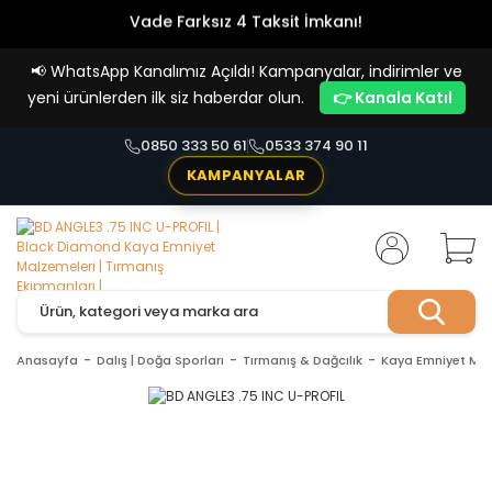
Vade Farksız 4 Taksit İmkanı!
📢
WhatsApp Kanalımız Açıldı! Kampanyalar, indirimler ve
yeni ürünlerden ilk siz haberdar olun.
👉 Kanala Katıl
0850 333 50 61
0533 374 90 11
KAMPANYALAR
Anasayfa
Dalış | Doğa Sporları
Tırmanış & Dağcılık
Kaya Emniyet Mal