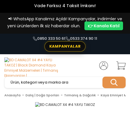
Vade Farksız 4 Taksit İmkanı!
📢
WhatsApp Kanalımız Açıldı! Kampanyalar, indirimler ve
yeni ürünlerden ilk siz haberdar olun.
👉 Kanala Katıl
0850 333 50 61
0533 374 90 11
KAMPANYALAR
Anasayfa
Dalış | Doğa Sporları
Tırmanış & Dağcılık
Kaya Emniyet Mal