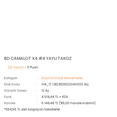
BD CAMALOT X4 #4 YAYLI TAKOZ
(0) Yorum
- 0 Puan
Kategori
Kaya Emniyet Malzemeleri
Stok Kodu
mk_17.1.BD.BD2622040000.ALL
Garanti Süresi
12 Ay
Fiyat
4.514,44 TL + KDV
Havale
5.146,46 TL (%5,00 havale indirimi)
*554,55 TL den başlayan taksitlerle!