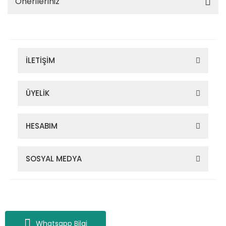
Önerileriniz
İLETİŞİM
ÜYELİK
HESABIM
SOSYAL MEDYA
Zigana Outdoor 2022 © Tüm Hakları Saklıdır. Kredi kartı bilgileriniz
256bit SSL sertifikası ile korunmaktadır.
Whatsapp Bilgi