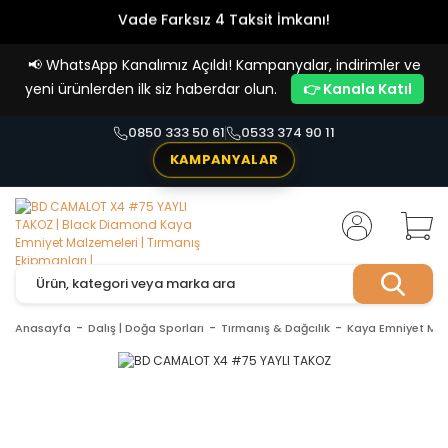
Vade Farksız 4 Taksit İmkanı!
📢
WhatsApp Kanalımız Açıldı! Kampanyalar, indirimler ve
yeni ürünlerden ilk siz haberdar olun.
👉 Kanala Katıl
0850 333 50 61
0533 374 90 11
KAMPANYALAR
Anasayfa
Dalış | Doğa Sporları
Tırmanış & Dağcılık
Kaya Emniyet Mal