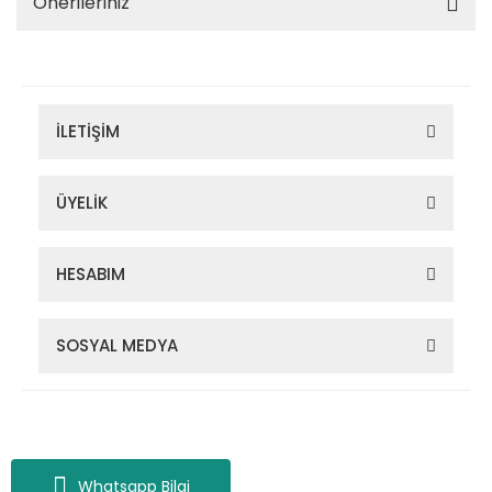
Önerileriniz
İLETİŞİM
ÜYELİK
HESABIM
SOSYAL MEDYA
Zigana Outdoor 2022 © Tüm Hakları Saklıdır. Kredi kartı bilgileriniz
256bit SSL sertifikası ile korunmaktadır.
Whatsapp Bilgi