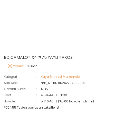
BD CAMALOT X4 #75 YAYLI TAKOZ
(0) Yorum
- 0 Puan
Kategori
Kaya Emniyet Malzemeleri
Stok Kodu
mk_17.1.BD.BD2622070000.ALL
Garanti Süresi
12 Ay
Fiyat
4.514,44 TL + KDV
Havale
5.146,46 TL (%5,00 havale indirimi)
*554,55 TL den başlayan taksitlerle!