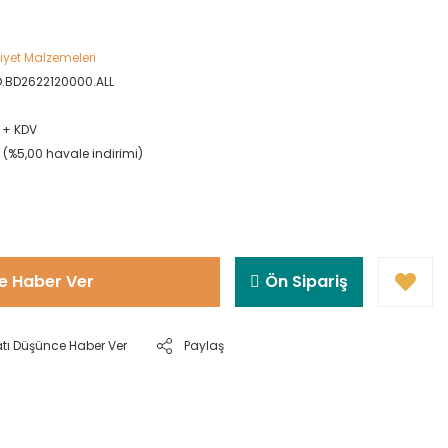
yet Malzemeleri
D.BD2622120000.ALL
L + KDV
L (%5,00 havale indirimi)
e Haber Ver
Ön Sipariş
atı Düşünce Haber Ver
Paylaş