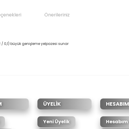
eçenekleri
Önerileriniz
2
/
0,1
)
büyük
genişleme
yelpazesi sunar
da yetersiz gördüğünüz noktaları öneri formunu kullanarak tarafımıza il
Bu ürüne ilk yorumu siz yapın!
Yorum Yaz
M
ÜYELİK
HESABIM
Yeni Üyelik
Hesabım