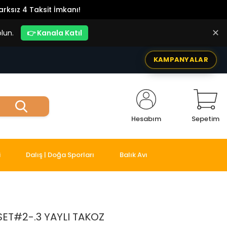
rksız 4 Taksit İmkanı!
✕
lun.
👉 Kanala Katıl
KAMPANYALAR
Hesabım
Sepetim
i
Dalış | Doğa Sporları
Balık Avı
ET#2-.3 YAYLI TAKOZ