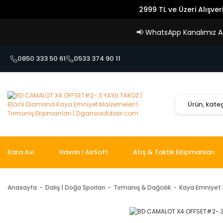
2999 TL ve Üzeri Alışver
📢
WhatsApp Kanalımız Açı
0850 333 50 61
0533 374 90 11
Kara Avı
Havalı I AirSoft
Atış & Taktik EKipmanları
Anasayfa
Dalış | Doğa Sporları
Tırmanış & Dağcılık
Kaya Emniyet 