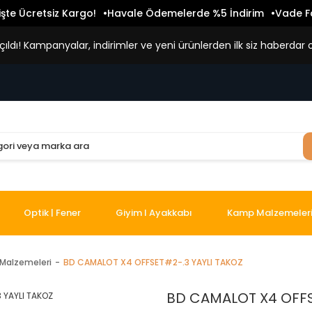
işte Ücretsiz Kargo!
Havale Ödemelerde %5 İndirim
Vade Fa
ldı! Kampanyalar, indirimler ve yeni ürünlerden ilk siz haberdar o
Optik | Fener
Giyim I Ayakkabı
Kamp Malzemeler
Malzemeleri
BD CAMALOT X4 OFFSET#2-.3 YAYLI TAKOZ
BD CAMALOT X4 OFFS