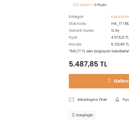
(0) Yorum
- 0 Puan
Kategori
Kaya Emni
Stok Kodu
mk_17.1.B
Garanti Süresi
12 Ay
Fiyat
4.573,21 T
Havale
5.213,45 T
*561,77 TL den başlayan taksitlerle!
5.487,85 TL
Gelinc
Arkadaşına Öner
Fiy
Karşılaştır