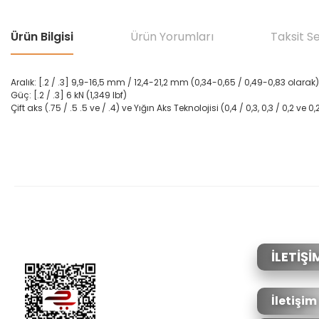
Ürün Bilgisi
Ürün Yorumları
Taksit S
Aralık:
[
.2
/
.3
]
9,9-16,5
mm
/
12,4-21,2
mm
(
0,34-0,65
/
0,49-0,83
olarak)
Güç
:
[
.2
/
.3
]
6
kN
(
1,349
lbf
)
Çift
aks
(
.75
/
.5
.5
ve
/
.4
)
ve
Yığın
Aks
Teknolojisi
(
0,4
/
0,3
,
0,3
/
0,2
ve
0,
Bu ürünün fiyat bilgisi, resim, ürün açıklamalarında ve diğer konular
Görüş ve önerileriniz için teşekkür ederiz.
Ürün resmi kalitesiz, bozuk veya görüntülenemiyor.
Ürün açıklamasında eksik bilgiler bulunuyor.
Ürün bilgilerinde hatalar bulunuyor.
İLETİŞİ
Ürün fiyatı diğer sitelerden daha pahalı.
Bu ürüne benzer farklı alternatifler olmalı.
İletişim