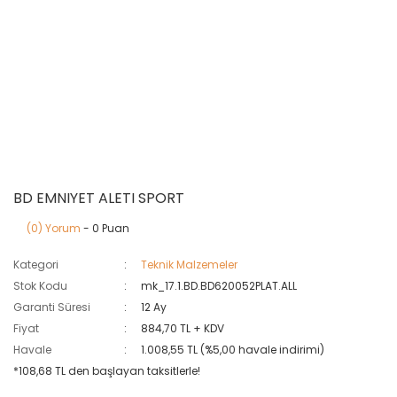
BD EMNIYET ALETI SPORT
(0) Yorum
- 0 Puan
Kategori
Teknik Malzemeler
Stok Kodu
mk_17.1.BD.BD620052PLAT.ALL
Garanti Süresi
12 Ay
Fiyat
884,70 TL + KDV
Havale
1.008,55 TL (%5,00 havale indirimi)
*108,68 TL den başlayan taksitlerle!