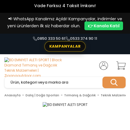
Vade Farksız 4 Taksit İmkanı!
📢
WhatsApp Kanalımız Açıldı! Kampanyalar, indirimler ve
yeni ürünlerden ilk siz haberdar olun.
👉 Kanala Katıl
0850 333 50 61
0533 374 90 11
KAMPANYALAR
Anasayfa
Dalış | Doğa Sporları
Tırmanış & Dağcılık
Teknik Malzemele